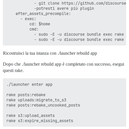
            - git clone https://github.com/discourse/d
            -potresti avere più plugin

    after_assets_precompile:

      - exec:

          cd: $home

          cmd:

            - sudo -E -u discourse bundle exec rake s3
Ricostruisci la tua istanza con ./launcher rebuild app
Dopo che ./launcher rebuild app è completato con successo, esegui
questi rake.
./launcher enter app

rake posts:rebake

rake uploads:migrate_to_s3

rake posts:rebake_uncooked_posts

rake s3:upload_assets
