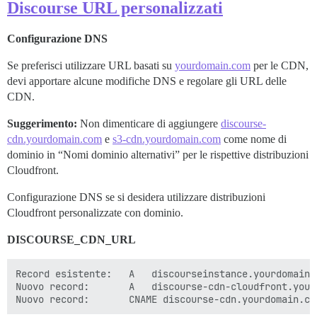
Discourse URL personalizzati
Configurazione DNS
Se preferisci utilizzare URL basati su
yourdomain.com
per le CDN,
devi apportare alcune modifiche DNS e regolare gli URL delle
CDN.
Suggerimento:
Non dimenticare di aggiungere
discourse-
cdn.yourdomain.com
e
s3-cdn.yourdomain.com
come nome di
dominio in “Nomi dominio alternativi” per le rispettive distribuzioni
Cloudfront.
Configurazione DNS se si desidera utilizzare distribuzioni
Cloudfront personalizzate con dominio.
DISCOURSE_CDN_URL
Record esistente:	A   discourseinstance.yourdomain.com   ip istanza  Nota: Questo è l'IP esistente dell'installazione Discourse.

Nuovo record:		A   discourse-cdn-cloudfront.yourdomain.com   ip istanza
