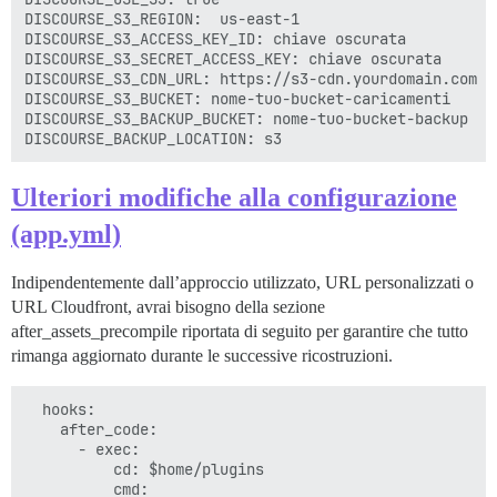
DISCOURSE_S3_REGION:  us-east-1

DISCOURSE_S3_ACCESS_KEY_ID: chiave oscurata

DISCOURSE_S3_SECRET_ACCESS_KEY: chiave oscurata

DISCOURSE_S3_CDN_URL: https://s3-cdn.yourdomain.com

DISCOURSE_S3_BUCKET: nome-tuo-bucket-caricamenti

DISCOURSE_S3_BACKUP_BUCKET: nome-tuo-bucket-backup

Ulteriori modifiche alla configurazione
(app.yml)
Indipendentemente dall’approccio utilizzato, URL personalizzati o
URL Cloudfront, avrai bisogno della sezione
after_assets_precompile riportata di seguito per garantire che tutto
rimanga aggiornato durante le successive ricostruzioni.
  hooks:

    after_code:

      - exec:

          cd: $home/plugins

          cmd:
