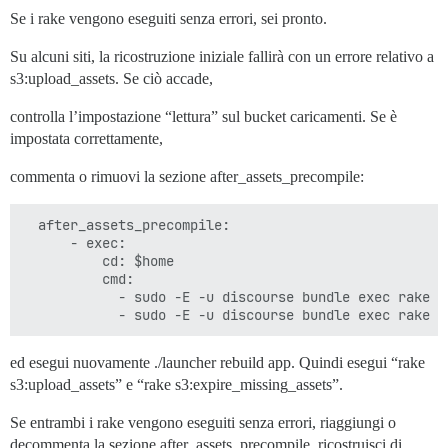
Se i rake vengono eseguiti senza errori, sei pronto.
Su alcuni siti, la ricostruzione iniziale fallirà con un errore relativo a
s3:upload_assets. Se ciò accade,
controlla l’impostazione “lettura” sul bucket caricamenti. Se è
impostata correttamente,
commenta o rimuovi la sezione after_assets_precompile:
  after_assets_precompile:

      - exec:

          cd: $home

          cmd:

            - sudo -E -u discourse bundle exec rake s3
ed esegui nuovamente ./launcher rebuild app. Quindi esegui “rake
s3:upload_assets” e “rake s3:expire_missing_assets”.
Se entrambi i rake vengono eseguiti senza errori, riaggiungi o
decommenta la sezione after_assets_precompile, ricostruisci di