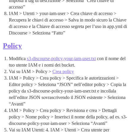
Imposta il tag di descrizione > Seleziona “Crea chiave di
accesso”
IAM > Utenti > your-iam-user > Crea chiave di accesso >
Recupera le chiavi di accesso > Salva in modo sicuro la Chiave
di accesso e la Chiave di accesso segreta per l’uso in app.yml di
Discourse > Seleziona “Fatto”
Policy
Modifica
s3-discourse-policy-your-iam-user.txt
con il nome del
tuo utente IAM e i nomi dei bucket.
Vai su IAM > Policy >
Crea policy
IAM > Policy > Crea policy > Specifica le autorizzazioni >
Editor policy > Seleziona “JSON” nell’editor policy > Copia la
policy da s3-discourse-policy-your-iam-user.txt e incollala
nell’editor JSON sovrascrivendo il JSON esistente > Seleziona
“Avanti”
IAM > Policy > Crea policy > Revisiona e crea > Dettagli
policy > Nome policy > Inserisci il nome della policy, ad es. s3-
discourse-policy-your-iam-user > Seleziona “Avanti”
Vai su IAM Utenti: 4. IAM > Utenti > Crea utente per