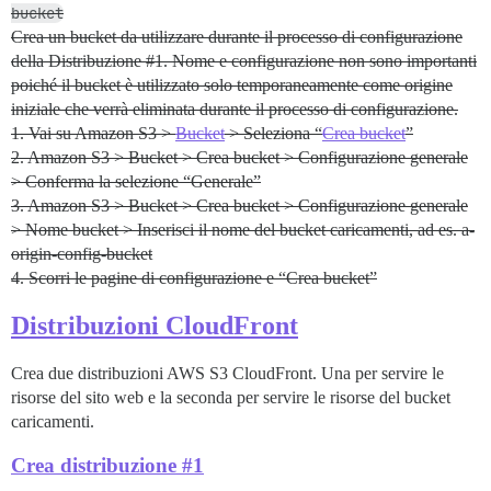
bucket
Crea un bucket da utilizzare durante il processo di configurazione
della Distribuzione
#1
. Nome e configurazione non sono importanti
poiché il bucket è utilizzato solo temporaneamente come origine
iniziale che verrà eliminata durante il processo di configurazione.
1. Vai su Amazon S3 >
Bucket
> Seleziona “
Crea bucket
”
2. Amazon S3 > Bucket > Crea bucket > Configurazione generale
> Conferma la selezione “Generale”
3. Amazon S3 > Bucket > Crea bucket > Configurazione generale
> Nome bucket > Inserisci il nome del bucket caricamenti, ad es. a-
origin-config-bucket
4. Scorri le pagine di configurazione e “Crea bucket”
Distribuzioni CloudFront
Crea due distribuzioni AWS S3 CloudFront. Una per servire le
risorse del sito web e la seconda per servire le risorse del bucket
caricamenti.
Crea distribuzione #1