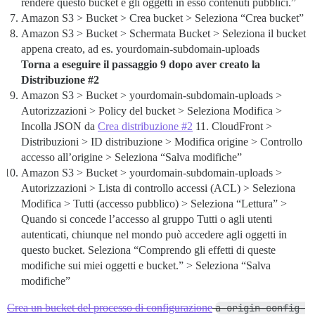
rendere questo bucket e gli oggetti in esso contenuti pubblici.”
Amazon S3 > Bucket > Crea bucket > Seleziona “Crea bucket”
Amazon S3 > Bucket > Schermata Bucket > Seleziona il bucket
appena creato, ad es. yourdomain-subdomain-uploads
Torna a eseguire il passaggio 9 dopo aver creato la
Distribuzione
#2
Amazon S3 > Bucket > yourdomain-subdomain-uploads >
Autorizzazioni > Policy del bucket > Seleziona Modifica >
Incolla JSON da
Crea distribuzione #2
11. CloudFront >
Distribuzioni > ID distribuzione > Modifica origine > Controllo
accesso all’origine > Seleziona “Salva modifiche”
Amazon S3 > Bucket > yourdomain-subdomain-uploads >
Autorizzazioni > Lista di controllo accessi (ACL) > Seleziona
Modifica > Tutti (accesso pubblico) > Seleziona “Lettura” >
Quando si concede l’accesso al gruppo Tutti o agli utenti
autenticati, chiunque nel mondo può accedere agli oggetti in
questo bucket. Seleziona “Comprendo gli effetti di queste
modifiche sui miei oggetti e bucket.” > Seleziona “Salva
modifiche”
Crea un bucket del processo di configurazione
a-origin-config-