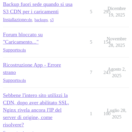
Backup fuori sede quando si usa
Dicembre
S3 CDN per i caricamenti
5
295
19, 2025
Installazione
cdn
,
backups
,
s3
Forum bloccato su
Novembre
"Caricamento..."
5
154
28, 2025
Supporto
cdn
Ricostruzione App - Errore
Agosto 2,
strano
7
243
2025
Supporto
cdn
Sebbene l'intero sito utilizzi la
CDN, dopo aver abilitato SSL,
Nginx rivela ancora l'IP del
Luglio 28,
1
100
server di origine, come
2025
risolvere?