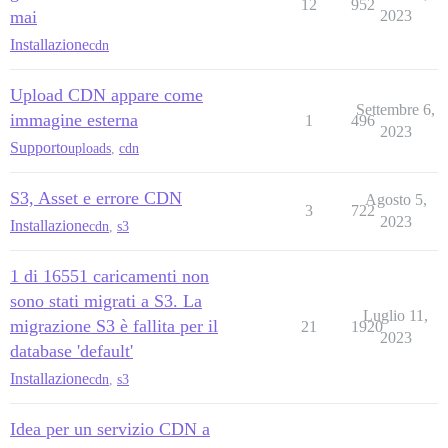
12
952
mai
2023
Installazione
cdn
Upload CDN appare come
Settembre 6,
immagine esterna
1
496
2023
Supporto
uploads
,
cdn
S3, Asset e errore CDN
Agosto 5,
3
722
2023
Installazione
cdn
,
s3
1 di 16551 caricamenti non
sono stati migrati a S3. La
Luglio 11,
migrazione S3 è fallita per il
21
1920
2023
database 'default'
Installazione
cdn
,
s3
Idea per un servizio CDN a