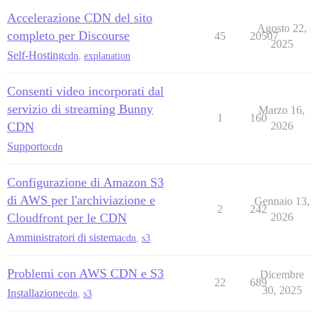
Accelerazione CDN del sito
Agosto 22,
completo per Discourse
45
20507
2025
Self-Hosting
cdn
,
explanation
Consenti video incorporati dal
servizio di streaming Bunny
Marzo 16,
1
160
CDN
2026
Supporto
cdn
Configurazione di Amazon S3
di AWS per l'archiviazione e
Gennaio 13,
2
242
Cloudfront per le CDN
2026
Amministratori di sistema
cdn
,
s3
Problemi con AWS CDN e S3
Dicembre
22
689
30, 2025
Installazione
cdn
,
s3