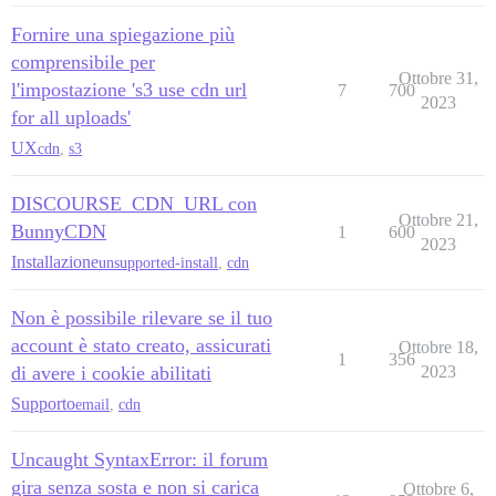
Fornire una spiegazione più
comprensibile per
Ottobre 31,
l'impostazione 's3 use cdn url
7
700
2023
for all uploads'
UX
cdn
,
s3
DISCOURSE_CDN_URL con
Ottobre 21,
BunnyCDN
1
600
2023
Installazione
unsupported-install
,
cdn
Non è possibile rilevare se il tuo
account è stato creato, assicurati
Ottobre 18,
1
356
di avere i cookie abilitati
2023
Supporto
email
,
cdn
Uncaught SyntaxError: il forum
gira senza sosta e non si carica
Ottobre 6,