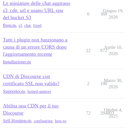
Le miniature delle chat aggirano
s3_cdn_url e usano URL raw
Giugno 19,
6
368
del bucket S3
2026
Bug
cdn
,
s3
,
chat
,
fixed
Tutti i plugin non funzionano a
causa di un errore CORS dopo
Aprile 10,
22
872
l'aggiornamento recente
2026
Installazione
cdn
CDN di Discourse con
Marzo 30,
certificato SSL non valido?
2
100
2026
Supporto
cdn
,
hosted-support
Abilita una CDN per il tuo
Ottobre 4,
Discourse
72
294803
2025
Self-Hosting
cdn
,
configuring
,
how-to