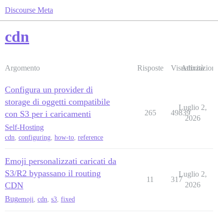
Discourse Meta
cdn
Argomento
Risposte
Visualizzazioni
Attività
Configura un provider di
storage di oggetti compatibile
Luglio 2,
265
49839
con S3 per i caricamenti
2026
Self-Hosting
cdn
,
configuring
,
how-to
,
reference
Emoji personalizzati caricati da
S3/R2 bypassano il routing
Luglio 2,
11
317
CDN
2026
Bug
emoji
,
cdn
,
s3
,
fixed