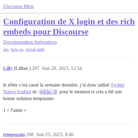
Discourse Meta
Configuration de X login et des rich
embeds pour Discourse
Documentation
Intégrations
,
,
sso
how-to
social-auth
Lilly
(Lillian )
207
Juin 20, 2023, 12:54
le nôtre s’est cassé la semaine dernière, j’ai donc utilisé
Twitter
Native Embed
de
pour le moment et cela a été une
@Lhc_fl
bonne solution temporaire.
1 « J'aime »
tempogain
208
Juin 25, 2023, 8:46