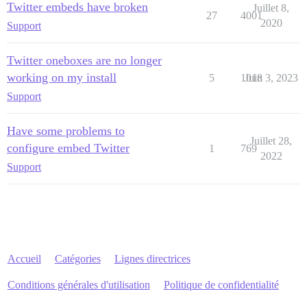
Twitter embeds have broken
Juillet 8,
27
4001
2020
Support
Twitter oneboxes are no longer
working on my install
5
1018
Juin 3, 2023
Support
Have some problems to
Juillet 28,
configure embed Twitter
1
769
2022
Support
Accueil
Catégories
Lignes directrices
Conditions générales d'utilisation
Politique de confidentialité