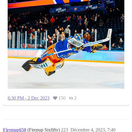
6:30 PM - 2 Dec 2023
150
2
Firepup650
(Firepup Sixfifty)
223
Décembre 4, 2023, 7:40