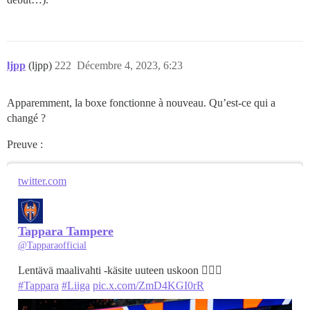
ljpp
(ljpp)
222
Décembre 4, 2023, 6:23
Apparemment, la boxe fonctionne à nouveau. Qu’est-ce qui a
changé ?
Preuve :
twitter.com
Tappara Tampere
@Tapparaofficial
#Tappara
#Liiga
pic.x.com/ZmD4KGI0rR