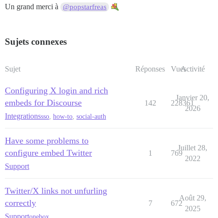
Un grand merci à
@popstarfreas
Sujets connexes
Sujet
Réponses
Vues
Activité
Configuring X login and rich
Janvier 20,
embeds for Discourse
142
228361
2026
Integrations
sso
,
how-to
,
social-auth
Have some problems to
Juillet 28,
configure embed Twitter
1
769
2022
Support
Twitter/X links not unfurling
Août 29,
correctly
7
672
2025
Support
onebox