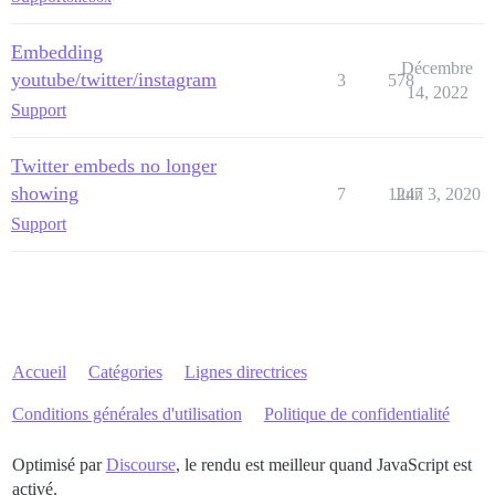
Embedding
Décembre
youtube/twitter/instagram
3
578
14, 2022
Support
Twitter embeds no longer
showing
7
1247
Juin 3, 2020
Support
Accueil
Catégories
Lignes directrices
Conditions générales d'utilisation
Politique de confidentialité
Optimisé par
Discourse
, le rendu est meilleur quand JavaScript est
activé.