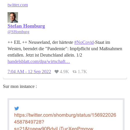
twitter.com
Stefan Homburg
@SHomburg
++ EIL ++ Neuseeland, der härteste
#NoCovid
-Staat im
Westen, beendet die "Pandemie": Impfpflicht und Maßnahmen
handelsblatt.com/dpa/wirtschaft…
7:04 AM - 12 Sep 2022
4.9K
1.7K
Sur mon instance :