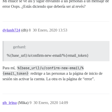
Mi enlace se ve así y sigue enviando a las personas a un mensaje de
error Oops. ¿Estás diciendo que debería ser al revés?
dylanh724
(dh)
8
30 Enero, 2020 13:53
gerhard:
%{base_url}/u/confirm-new-email/%{email_token}
Para mí,
%{base_url}/u/confirm-new-email/%
{email_token}
redirige a las personas a la página de inicio de
sesión sin activar la cuenta. La otra es la página de “error”.
gh_irina
(Mika)
9
30 Enero, 2020 14:09