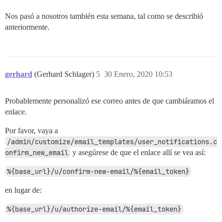
Nos pasó a nosotros también esta semana, tal como se describió
anteriormente.
gerhard
(Gerhard Schlager)
5
30 Enero, 2020 10:53
Probablemente personalizó ese correo antes de que cambiáramos el
enlace.
Por favor, vaya a
/admin/customize/email_templates/user_notifications.c
onfirm_new_email
y asegúrese de que el enlace allí se vea así:
%{base_url}/u/confirm-new-email/%{email_token}
en lugar de:
%{base_url}/u/authorize-email/%{email_token}