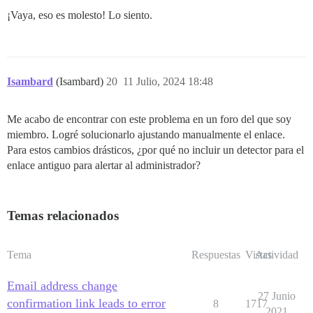
¡Vaya, eso es molesto! Lo siento.
Isambard
(Isambard)
20
11 Julio, 2024 18:48
Me acabo de encontrar con este problema en un foro del que soy
miembro. Logré solucionarlo ajustando manualmente el enlace.
Para estos cambios drásticos, ¿por qué no incluir un detector para el
enlace antiguo para alertar al administrador?
Temas relacionados
Tema
Respuestas
Vistas
Actividad
Email address change
27 Junio
confirmation link leads to error
8
1717
2021