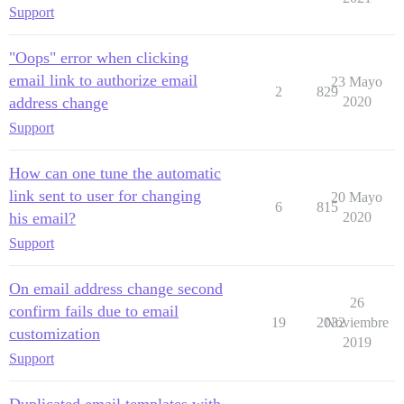
Support
"Oops" error when clicking
email link to authorize email
23 Mayo
2
829
address change
2020
Support
How can one tune the automatic
link sent to user for changing
20 Mayo
6
815
his email?
2020
Support
On email address change second
26
confirm fails due to email
19
2032
Noviembre
customization
2019
Support
Duplicated email templates with