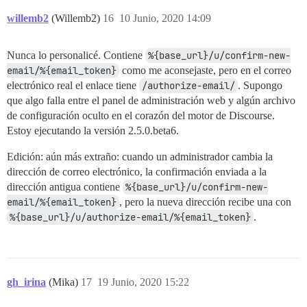
willemb2
(Willemb2)
16
10 Junio, 2020 14:09
Nunca lo personalicé. Contiene
%{base_url}/u/confirm-new-
email/%{email_token}
como me aconsejaste, pero en el correo
electrónico real el enlace tiene
/authorize-email/
. Supongo
que algo falla entre el panel de administración web y algún archivo
de configuración oculto en el corazón del motor de Discourse.
Estoy ejecutando la versión 2.5.0.beta6.
Edición: aún más extraño: cuando un administrador cambia la
dirección de correo electrónico, la confirmación enviada a la
dirección antigua contiene
%{base_url}/u/confirm-new-
email/%{email_token}
, pero la nueva dirección recibe una con
%{base_url}/u/authorize-email/%{email_token}
.
gh_irina
(Mika)
17
19 Junio, 2020 15:22