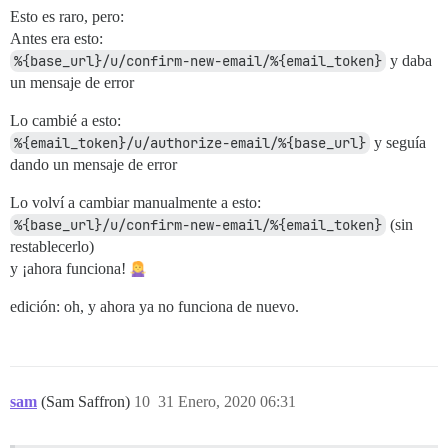
Esto es raro, pero:
Antes era esto:
%{base_url}/u/confirm-new-email/%{email_token}
y daba
un mensaje de error
Lo cambié a esto:
%{email_token}/u/authorize-email/%{base_url}
y seguía
dando un mensaje de error
Lo volví a cambiar manualmente a esto:
%{base_url}/u/confirm-new-email/%{email_token}
(sin
restablecerlo)
y ¡ahora funciona!
edición: oh, y ahora ya no funciona de nuevo.
sam
(Sam Saffron)
10
31 Enero, 2020 06:31