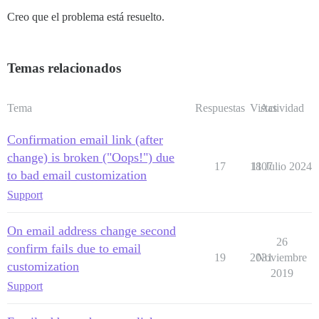
Creo que el problema está resuelto.
Temas relacionados
Tema
Respuestas
Vistas
Actividad
Confirmation email link (after
change) is broken ("Oops!") due
17
1807
11 Julio 2024
to bad email customization
Support
On email address change second
26
confirm fails due to email
19
2031
Noviembre
customization
2019
Support