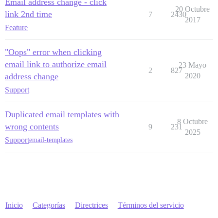
Email address change - click
20 Octubre
link 2nd time
7
2430
2017
Feature
"Oops" error when clicking
email link to authorize email
23 Mayo
2
827
address change
2020
Support
Duplicated email templates with
8 Octubre
wrong contents
9
231
2025
Support
email-templates
Inicio
Categorías
Directrices
Términos del servicio