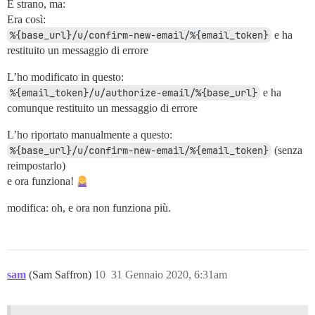
È strano, ma:
Era così:
%{base_url}/u/confirm-new-email/%{email_token}
e ha
restituito un messaggio di errore
L’ho modificato in questo:
%{email_token}/u/authorize-email/%{base_url}
e ha
comunque restituito un messaggio di errore
L’ho riportato manualmente a questo:
%{base_url}/u/confirm-new-email/%{email_token}
(senza
reimpostarlo)
e ora funziona!
modifica: oh, e ora non funziona più.
sam
(Sam Saffron)
10
31 Gennaio 2020, 6:31am