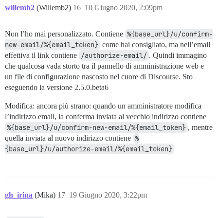
willemb2
(Willemb2)
16
10 Giugno 2020, 2:09pm
Non l’ho mai personalizzato. Contiene
%{base_url}/u/confirm-
new-email/%{email_token}
come hai consigliato, ma nell’email
effettiva il link contiene
/authorize-email/
. Quindi immagino
che qualcosa vada storto tra il pannello di amministrazione web e
un file di configurazione nascosto nel cuore di Discourse. Sto
eseguendo la versione 2.5.0.beta6
Modifica: ancora più strano: quando un amministratore modifica
l’indirizzo email, la conferma inviata al vecchio indirizzo contiene
%{base_url}/u/confirm-new-email/%{email_token}
, mentre
quella inviata al nuovo indirizzo contiene
%
{base_url}/u/authorize-email/%{email_token}
gh_irina
(Mika)
17
19 Giugno 2020, 3:22pm