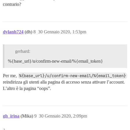
contrario?
dylanh724
(dh)
8
30 Gennaio 2020, 1:53pm
gerhard:
%{base_url}/u/confirm-new-email/%{email_token}
Per me,
%{base_url}/u/confirm-new-email/%{email_token}
reindirizza gli utenti alla pagina di accesso senza attivare l’account.
L’altro è la pagina “oops”.
gh_irina
(Mika)
9
30 Gennaio 2020, 2:09pm