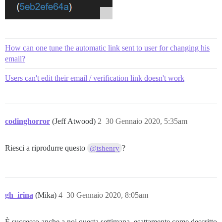
How can one tune the automatic link sent to user for changing his
email?
Users can't edit their email / verification link doesn't work
codinghorror
(Jeff Atwood)
2
30 Gennaio 2020, 5:35am
Riesci a riprodurre questo
?
@tshenry
gh_irina
(Mika)
4
30 Gennaio 2020, 8:05am
È successo anche a noi questa settimana, esattamente come descritto