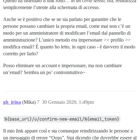
Quello ha sistemato il link rotto…
in un certo senso
; ora, reindirizza
semplicemente l’utente alla schermata di accesso.
Anche se è positivo che se ne sia parlato per garantire che le
persone possano cambiare la propria email, come mai non c’è un
modo per un amministratore di modificare l’email dal pannello di
amministrazione? L’unico metodo era impersonare >> profilo >>
modifica email? È quanto ho letto, in ogni caso - è davvero il modo
corretto per farlo?
Posso eliminare un account e impersonare, ma non cambiare
un’email? Sembra un po’ controintuitivo~
gh_irina
(Mika)
7
30 Gennaio 2020, 1:49pm
%{base_url}/u/confirm-new-email/%{email_token}
Il mio link appare così e sta comunque reindirizzando le persone a
un messaggio di errore “Oops”. Stai dicendo che dovrebbe essere al