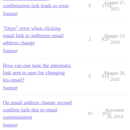
Giugno 27,
confirmation link leads to error
8
1714
2021
Support
"Oops" error when clicking
email link to authorize email
Maggio 23,
2
829
address change
2020
Support
How can one tune the automatic
link sent to user for changing
Maggio 20,
6
814
his email?
2020
Support
On email address change second
confirm fails due to email
Novembre
19
2032
customization
26, 2019
Support