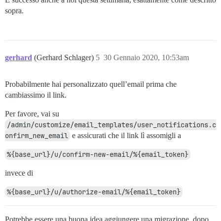
sopra.
gerhard
(Gerhard Schlager)
5
30 Gennaio 2020, 10:53am
Probabilmente hai personalizzato quell’email prima che
cambiassimo il link.
Per favore, vai su
/admin/customize/email_templates/user_notifications.c
onfirm_new_email
e assicurati che il link lì assomigli a
%{base_url}/u/confirm-new-email/%{email_token}
invece di
%{base_url}/u/authorize-email/%{email_token}
Potrebbe essere una buona idea aggiungere una migrazione, dopo