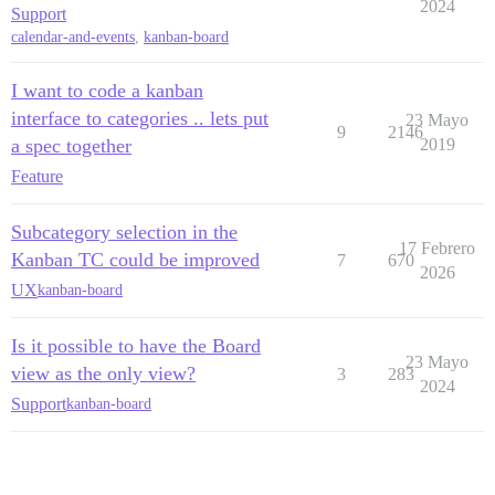
2024
Support
calendar-and-events
,
kanban-board
I want to code a kanban
interface to categories .. lets put
23 Mayo
9
2146
a spec together
2019
Feature
Subcategory selection in the
17 Febrero
Kanban TC could be improved
7
670
2026
UX
kanban-board
Is it possible to have the Board
23 Mayo
view as the only view?
3
283
2024
Support
kanban-board