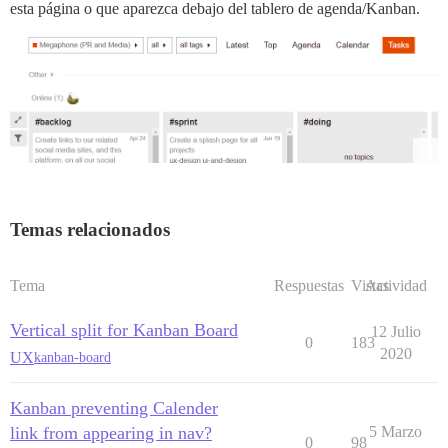
esta página o que aparezca debajo del tablero de agenda/Kanban.
Temas relacionados
Tema
Respuestas
Vistas
Actividad
Vertical split for Kanban Board
12 Julio
0
183
2020
UX
kanban-board
Kanban preventing Calender
link from appearing in nav?
5 Marzo
0
98