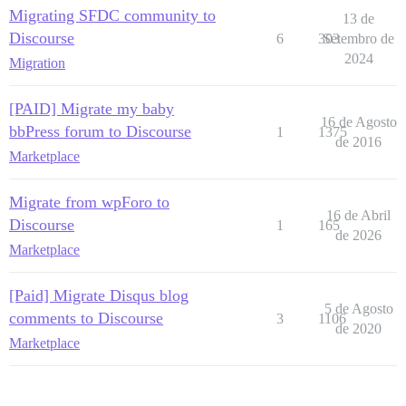
Migrating SFDC community to
13 de
Discourse
6
303
Setembro de
2024
Migration
[PAID] Migrate my baby
16 de Agosto
bbPress forum to Discourse
1
1375
de 2016
Marketplace
Migrate from wpForo to
16 de Abril
Discourse
1
165
de 2026
Marketplace
[Paid] Migrate Disqus blog
5 de Agosto
comments to Discourse
3
1106
de 2020
Marketplace