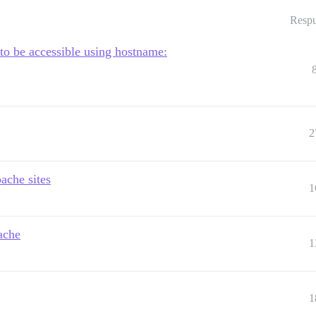
Respu
to be accessible using hostname:
2
ache sites
1
pache
1
1