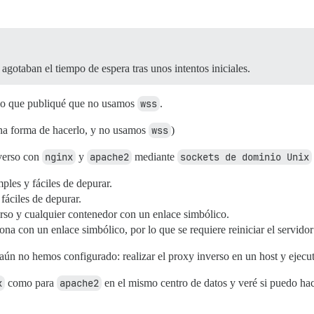
gotaban el tiempo de espera tras unos intentos iniciales.
plo que publiqué que no usamos
wss
.
na forma de hacerlo, y no usamos
wss
)
verso con
nginx
y
apache2
mediante
sockets de dominio Unix
ples y fáciles de depurar.
fáciles de depurar.
rso y cualquier contenedor con un enlace simbólico.
na con un enlace simbólico, por lo que se requiere reiniciar el servido
ún no hemos configurado: realizar el proxy inverso en un host y ejecut
x
como para
apache2
en el mismo centro de datos y veré si puedo ha