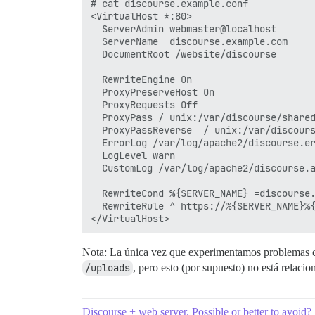
# cat discourse.example.conf

<VirtualHost *:80>

  ServerAdmin webmaster@localhost

  ServerName  discourse.example.com

  DocumentRoot /website/discourse

  RewriteEngine On

  ProxyPreserveHost On

  ProxyRequests Off

  ProxyPass / unix:/var/discourse/shared
  ProxyPassReverse  / unix:/var/discours
  ErrorLog /var/log/apache2/discourse.er
  LogLevel warn

  CustomLog /var/log/apache2/discourse.a
  RewriteCond %{SERVER_NAME} =discourse.
  RewriteRule ^ https://%{SERVER_NAME}%{
Nota: La única vez que experimentamos problemas 
/uploads
, pero esto (por supuesto) no está relac
Discourse + web server. Possible or better to avoid?