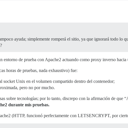
ampoco ayuda; simplemente romperá el sitio, ya que ignorará todo lo q
o?
n entorno de prueba con Apache2 actuando como proxy inverso hacia u
cas horas de pruebas, nada exhaustivo) fue:
l socket Unix en el volumen compartido dentro del contenedor;
proximada, pero no por mucho.
iosas sobre tecnologías; por lo tanto, discrepo con la afirmación de qu
he2 durante mis pruebas.
n Apache2 (HTTP, funcionó perfectamente con LETSENCRYPT, por cierto