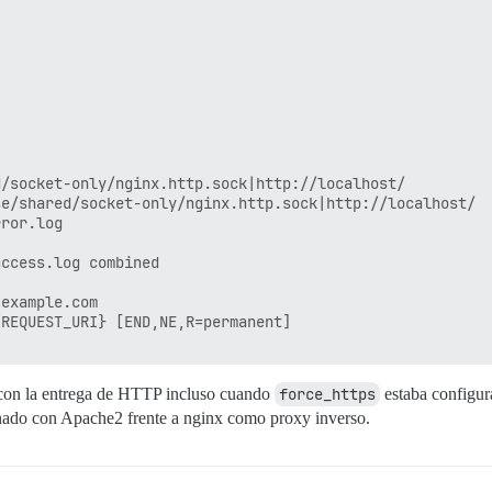
/socket-only/nginx.http.sock|http://localhost/

e/shared/socket-only/nginx.http.sock|http://localhost/

ror.log

ccess.log combined

example.com

REQUEST_URI} [END,NE,R=permanent]

con la entrega de HTTP incluso cuando
force_https
estaba configura
ionado con Apache2 frente a nginx como proxy inverso.