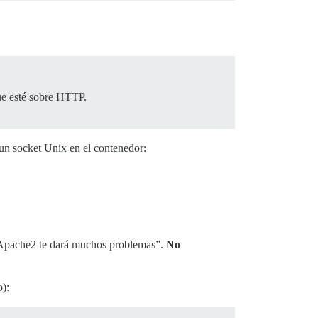
ue esté sobre HTTP.
n socket Unix en el contenedor:
e “Apache2 te dará muchos problemas”.
No
):