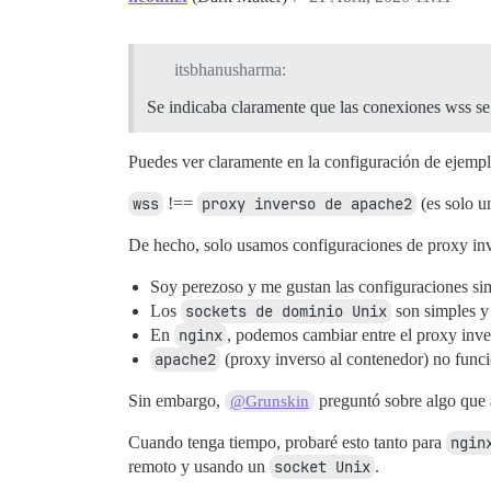
itsbhanusharma:
Se indicaba claramente que las conexiones wss se a
Puedes ver claramente en la configuración de ejem
wss
!==
proxy inverso de apache2
(es solo u
De hecho, solo usamos configuraciones de proxy in
Soy perezoso y me gustan las configuraciones sim
Los
sockets de dominio Unix
son simples y 
En
nginx
, podemos cambiar entre el proxy inve
apache2
(proxy inverso al contenedor) no funcio
Sin embargo,
preguntó sobre algo que a
@Grunskin
Cuando tenga tiempo, probaré esto tanto para
ngin
remoto y usando un
socket Unix
.