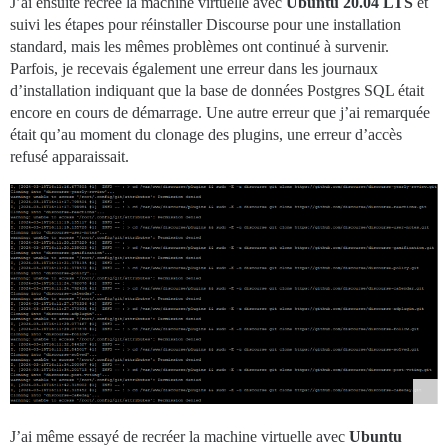
J’ai ensuite recréé la machine virtuelle avec
Ubuntu 20.04 LTS
et
suivi les étapes pour réinstaller Discourse pour une installation
standard, mais les mêmes problèmes ont continué à survenir.
Parfois, je recevais également une erreur dans les journaux
d’installation indiquant que la base de données Postgres SQL était
encore en cours de démarrage. Une autre erreur que j’ai remarquée
était qu’au moment du clonage des plugins, une erreur d’accès
refusé apparaissait.
J’ai même essayé de recréer la machine virtuelle avec
Ubuntu