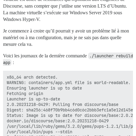
Discourse, sans compter que j’utilise une version LTS d’Ubuntu.
La machine virtuelle s’exécute sur Windows Server 2019 sous
Windows Hyper-V.
Je commence à croire qu’il pourrait y avoir un problème lié à mon
matériel ou à ma configuration, mais je ne sais pas dans quelle
mesure cela va.
Voici les journaux de la dernière commande
./launcher rebuild 
app
:
x86_64 arch detected.
WARNING: containers/app.yml file is world-readable. You can secure this file by                                                                                         running: chmod o-rwx containers/app.yml
Ensuring launcher is up to date
Fetching origin
Launcher is up-to-date
2.0.20231218-0429: Pulling from discourse/base
Digest: sha256:468f70b9bb4c6d0c6c2bbb3efc1a5e12d145eae57bdb6946b7fe5558beb52dc1
Status: Image is up to date for discourse/base:2.0.20231218-0429
docker.io/discourse/base:2.0.20231218-0429
/usr/local/lib/ruby/gems/3.2.0/gems/pups-1.2.1/lib/pups.rb
/usr/local/bin/pups --stdin
I, [2024-03-19T16:32:41.438256 #1]  INFO -- : Reading from stdin
I, [2024-03-19T16:32:41.459943 #1]  INFO -- : > locale-gen $LANG && update-local                                                                                        e
I, [2024-03-19T16:32:41.567791 #1]  INFO -- : Generating locales (this might tak                                                                                        e a while)...
Generation complete.

I, [2024-03-19T16:32:41.568457 #1]  INFO -- : > mkdir -p /shared/postgres_run
I, [2024-03-19T16:32:41.574854 #1]  INFO -- :
I, [2024-03-19T16:32:41.575495 #1]  INFO -- : > chown postgres:postgres /shared/                                                                                        postgres_run
I, [2024-03-19T16:32:41.581326 #1]  INFO -- :
I, [2024-03-19T16:32:41.581893 #1]  INFO -- : > chmod 775 /shared/postgres_run
I, [2024-03-19T16:32:41.587104 #1]  INFO -- :
I, [2024-03-19T16:32:41.587652 #1]  INFO -- : > rm -fr /var/run/postgresql
I, [2024-03-19T16:32:41.593452 #1]  INFO -- :
I, [2024-03-19T16:32:41.594102 #1]  INFO -- : > ln -s /shared/postgres_run /var/                                                                                        run/postgresql
I, [2024-03-19T16:32:41.599363 #1]  INFO -- :
I, [2024-03-19T16:32:41.599920 #1]  INFO -- : > socat /dev/null UNIX-CONNECT:/sh                                                                                        ared/postgres_run/.s.PGSQL.5432 || exit 0 && echo postgres already running stop                                                                                         container ; exit 1
2024/03/19 16:32:41 socat[20] E connect(6, AF=1 "/shared/postgres_run/.s.PGSQL.5                                                                                        432", 36): Connection refused
I, [2024-03-19T16:32:41.612696 #1]  INFO -- :
I, [2024-03-19T16:32:41.613175 #1]  INFO -- : > rm -fr /shared/postgres_run/.s*
I, [2024-03-19T16:32:41.620936 #1]  INFO -- :
I, [2024-03-19T16:32:41.621584 #1]  INFO -- : > rm -fr /shared/postgres_run/*.pi                                                                                        d
I, [2024-03-19T16:32:41.629005 #1]  INFO -- :
I, [2024-03-19T16:32:41.629459 #1]  INFO -- : > mkdir -p /shared/postgres_run/13                                                                                        -main.pg_stat_tmp
I, [2024-03-19T16:32:41.635403 #1]  INFO -- :
I, [2024-03-19T16:32:41.636075 #1]  INFO -- : > chown postgres:postgres /shared/                                                                                        postgres_run/13-main.pg_stat_tmp
I, [2024-03-19T16:32:41.642020 #1]  INFO -- :
I, [2024-03-19T16:32:41.654972 #1]  INFO -- : File > /etc/service/postgres/run                                                                                          chmod: +x  chown:
I, [2024-03-19T16:32:41.668688 #1]  INFO -- : File > /etc/service/postgres/log/r                                                                                        un  chmod: +x  chown:
I, [2024-03-19T16:32:41.680605 #1]  INFO -- : File > /etc/runit/3.d/99-postgres                                                                                          chmod: +x  chown:
I, [2024-03-19T16:32:41.692403 #1]  INFO -- : File > /root/upgrade_postgres  chm                                                                                        od: +x  chown:
I, [2024-03-19T16:32:41.693451 #1]  INFO -- : > chown -R root /var/lib/postgresq                                                                                        l/13/main
I, [2024-03-19T16:34:37.968585 #1]  INFO -- :
I, [2024-03-19T16:34:37.968992 #1]  INFO -- : > [ ! -e /shared/postgres_data ] &                                                                                        & install -d -m 0755 -o postgres -g postgres /shared/postgres_data && sudo -E -u                                                                                         postgres /usr/lib/postgresql/13/bin/initdb -D /shared/postgres_data || exit 0
I, [2024-03-19T16:34:37.975335 #1]  INFO -- :
I, [2024-03-19T16:34:37.975526 #1]  INFO -- : > chown -R postgres:postgres /shar                                                                                        ed/postgres_data
I, [2024-03-19T16:34:38.003767 #1]  INFO -- :
I, [2024-03-19T16:34:38.004482 #1]  INFO -- : > chown -R postgres:postgres /var/                                                                                        run/postgresql
I, [2024-03-19T16:34:38.012328 #1]  INFO -- :
I, [2024-03-19T16:34:38.013012 #1]  INFO -- : > /root/upgrade_postgres
I, [2024-03-19T16:34:38.027169 #1]  INFO -- :
I, [2024-03-19T16:34:38.027657 #1]  INFO -- : > rm /root/upgrade_postgres
I, [2024-03-19T16:34:38.032914 #1]  INFO -- :
I, [2024-03-19T16:34:38.033769 #1]  INFO -- : Replacing data_directory = '/var/l                                                                                        ib/postgresql/13/main' with data_directory = '/shared/postgres_data' in /etc/pos                                                                                        tgresql/13/main/postgresql.conf
I, [2024-03-19T16:34:38.035668 #1]  INFO -- : Replacing (?-mix:#?listen_addresse                                                                                        s *=.*) with listen_addresses = '*' in /etc/postgresql/13/main/postgresql.conf
I, [2024-03-19T16:34:38.109152 #1]  INFO -- : Replacing (?-mix:#?synchronous_com                                                                                        mit *=.*) with synchronous_commit = $db_synchronous_commit in /etc/postgresql/13                                                                                        /main/postgresql.conf
I, [2024-03-19T16:34:38.133759 #1]  INFO -- : Replacing (?-mix:#?shared_buffers                                                                                         *=.*) with shared_buffers = $db_shared_buffers in /etc/postgresql/13/main/postgr                                                                                        esql.conf
I, [2024-03-19T16:34:38.158429 #1]  INFO -- : Replacing (?-mix:#?work_mem *=.*)                                                                                         with work_mem = $db_work_mem in /etc/postgresql/13/main/postgresql.conf
I, [2024-03-19T16:34:38.183076 #1]  INFO -- : Replacing (?-mix:#?default_text_se                                                                                        arch_config *=.*) with default_text_search_config = '$db_default_text_search_con                                                                                        fig' in /etc/postgresql/13/main/postgresql.conf
I, [2024-03-19T16:34:38.207491 #1]  INFO -- : > install -d -m 0755 -o postgres -                                                                                        g postgres /shared/postgres_backup
I, [2024-03-19T16:34:38.214924 #1]  INFO -- :
I, [2024-03-19T16:34:38.216145 #1]  INFO -- : Replacing (?-mix:#?checkpoint_segm                                                                                        ents *=.*) with checkpoint_segments = $db_checkpoint_segments in /etc/postgresql                                                                                        /13/main/postgresql.conf
I, [2024-03-19T16:34:38.232187 #1]  INFO -- : Replacing (?-mix:#?logging_collect                                                                                        or *=.*) with logging_collector = $db_logging_collector in /etc/postgresql/13/ma                                                                                        in/postgresql.conf
I, [2024-03-19T16:34:38.256804 #1]  INFO -- : Replacing (?-mix:#?log_min_duratio                                                                                        n_statement *=.*) with log_min_duration_statement = $db_log_min_duration_stateme                                                                                        nt in /etc/postgresql/13/main/postgresql.conf
I, [2024-03-19T16:34:38.281452 #1]  INFO -- : Replacing (?-mix:^#local +replicat                                                                                        ion +postgres +peer$) with local replication postgres  peer in /etc/postgresql/1                                                                                        3/main/pg_hba.conf
I, [2024-03-19T16:34:38.282725 #1]  INFO -- : Replacing (?-mix:^host.*all.*all.*                                                                                        127.*$) with host all all 0.0.0.0/0 md5 in /etc/postgresql/13/main/pg_hba.conf
I, [2024-03-19T16:34:38.330730 #1]  INFO -- : Replacing (?-mix:^host.*all.*all.*                                                                                        ::1\/128.*$) with host all all ::/0 md5 in /etc/postgresql/13/main/pg_hba.conf
I, [2024-03-19T16:34:38.355097 #1]  INFO -- : > HOME=/var/lib/postgresql USER=po                                                                                        stgres exec chpst -u postgres:postgres:ssl-cert -U postgres:postgres:ssl-cert /u                                                                                        sr/lib/postgresql/13/bin/postmaster -D /etc/postgresql/13/main
I, [2024-03-19T16:34:38.35