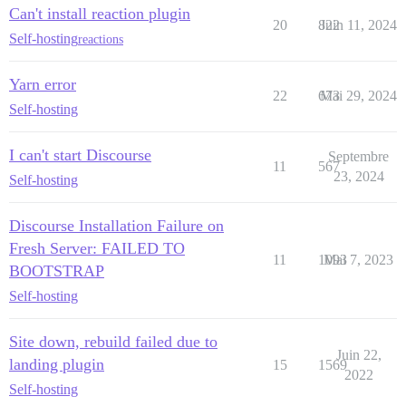
Can't install reaction plugin
20
822
Juin 11, 2024
Self-hosting
reactions
Yarn error
22
673
Mai 29, 2024
Self-hosting
I can't start Discourse
Septembre
11
567
23, 2024
Self-hosting
Discourse Installation Failure on
Fresh Server: FAILED TO
11
1093
Mai 7, 2023
BOOTSTRAP
Self-hosting
Site down, rebuild failed due to
Juin 22,
landing plugin
15
1569
2022
Self-hosting