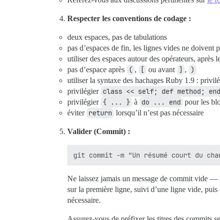
Respecter les conventions de codage :
deux espaces, pas de tabulations
pas d’espaces de fin, les lignes vides ne doivent 
utiliser des espaces autour des opérateurs, après l
pas d’espace après
(
,
[
ou avant
]
,
)
utiliser la syntaxe des hachages Ruby 1.9 : privil
privilégier
class << self; def method; en
privilégier
{ ... }
à
do ... end
pour les blo
éviter
return
lorsqu’il n’est pas nécessaire
Valider (Commit) :
Ne laissez jamais un message de commit vide —
sur la première ligne, suivi d’une ligne vide, pu
nécessaire.
Assurez-vous de préfixer les titres des commits s