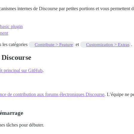
nismes internes de Discourse par petites portions et vous permettent 
basic plugin
onent
s les catégories
et
.
Contribute > Feature
Customization > Extras
 Discourse
ôt principal sur GitHub
.
ence de contribution aux forums électroniques Discourse
. L’équipe ne p
 démarrage
es tâches pour débuter.