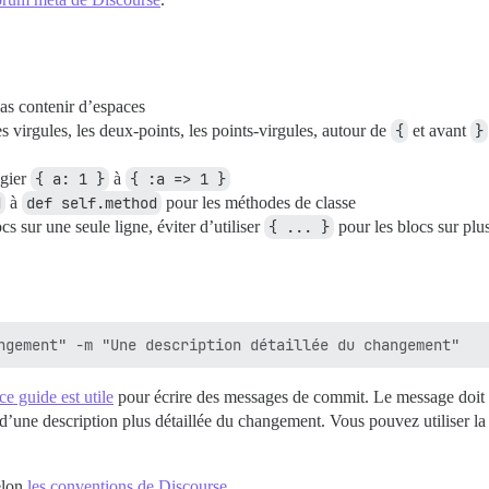
pas contenir d’espaces
es virgules, les deux-points, les points-virgules, autour de
{
et avant
}
égier
{ a: 1 }
à
{ :a => 1 }
d
à
def self.method
pour les méthodes de classe
cs sur une seule ligne, éviter d’utiliser
{ ... }
pour les blocs sur plus
ce guide est utile
pour écrire des messages de commit. Le message doit
is d’une description plus détaillée du changement. Vous pouvez utiliser 
elon
les conventions de Discourse
.