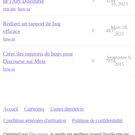
de l'API Discourse
3
3294
16, 2023
rest-api
,
how-to
Rédiger un rapport de bug
Mars 18,
efficace
0
4837
2021
how-to
Créer des rapports de bugs pour
Septembre 9,
Discourse sur Meta
0
7814
2015
how-to
Accueil
Catégories
Lignes directrices
Conditions générales d'utilisation
Politique de confidentialité
Optimisé par
Discourse
, le rendu est meilleur quand JavaScript est