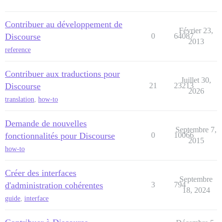
Contribuer au développement de
Février 23,
Discourse
0
64087
2013
reference
Contribuer aux traductions pour
Juillet 30,
Discourse
21
23213
2026
translation
,
how-to
Demande de nouvelles
Septembre 7,
fonctionnalités pour Discourse
0
10066
2015
how-to
Créer des interfaces
Septembre
d'administration cohérentes
3
794
18, 2024
guide
,
interface