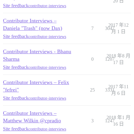
20 日
Site feedback
contributor-interviews
Contributor Interviews –
2017 年12
Daniela "Trash" (now Dax)
7
3047
月 1 日
Site feedback
contributor-interviews
Contributor Interviews - Bhanu
2018 年8 月
Sharma
0
1207
17 日
Site feedback
contributor-interviews
Contributor Interviews – Felix
2017 年11
"fefrei"
25
3331
月 6 日
Site feedback
contributor-interviews
Contributor Interviews –
2018 年1 月
Matthew Wilkin @cpradio
3
1247
16 日
Site feedback
contributor-interviews