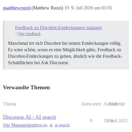
matthewruzzi
(Matthew Ruzzi)
19
9. Juli 2026 um 03:35
Feedback zu Discobot-Entdeckungen zulassen
Site feedback
Manchmal irrt sich Discobot bei seinen Entdeckungen völlig.
Es wäre schön, wenn es eine Möglichkeit gäbe, Feedback zu
Discobot-Entdeckungen zu geben, ähnlich wie die Feedback-
Schaltflächen bei Ask Discourse.
Verwandte Themen
Thema
Antworten
Aufrufe
Aktivität
Discourse AI - AI search
9
3394
2. Juli 2025
Site Management
how-to
,
ai
,
ai-search