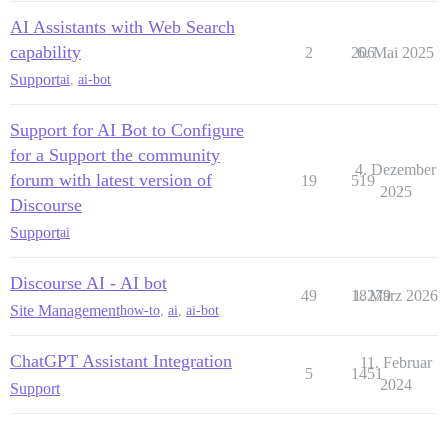
AI Assistants with Web Search
capability
2
206
6. Mai 2025
Support
ai
,
ai-bot
Support for AI Bot to Configure
for a Support the community
4. Dezember
forum with latest version of
19
519
2025
Discourse
Support
ai
Discourse AI - AI bot
49
18279
1. März 2026
Site Management
how-to
,
ai
,
ai-bot
ChatGPT Assistant Integration
11. Februar
5
1451
2024
Support