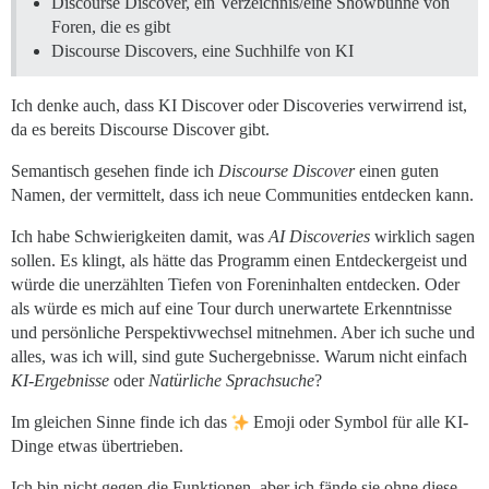
Discourse Discover, ein Verzeichnis/eine Showbühne von
Foren, die es gibt
Discourse Discovers, eine Suchhilfe von KI
Ich denke auch, dass KI Discover oder Discoveries verwirrend ist,
da es bereits Discourse Discover gibt.
Semantisch gesehen finde ich
Discourse Discover
einen guten
Namen, der vermittelt, dass ich neue Communities entdecken kann.
Ich habe Schwierigkeiten damit, was
AI Discoveries
wirklich sagen
sollen. Es klingt, als hätte das Programm einen Entdeckergeist und
würde die unerzählten Tiefen von Foreninhalten entdecken. Oder
als würde es mich auf eine Tour durch unerwartete Erkenntnisse
und persönliche Perspektivwechsel mitnehmen. Aber ich suche und
alles, was ich will, sind gute Suchergebnisse. Warum nicht einfach
KI-Ergebnisse
oder
Natürliche Sprachsuche
?
Im gleichen Sinne finde ich das
Emoji oder Symbol für alle KI-
Dinge etwas übertrieben.
Ich bin nicht gegen die Funktionen, aber ich fände sie ohne diese