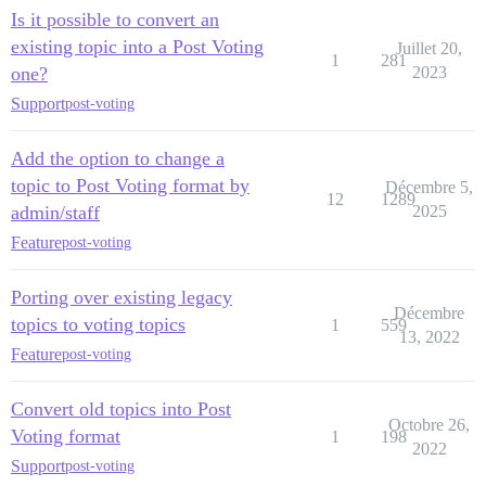
Is it possible to convert an
existing topic into a Post Voting
Juillet 20,
1
281
one?
2023
Support
post-voting
Add the option to change a
topic to Post Voting format by
Décembre 5,
12
1289
admin/staff
2025
Feature
post-voting
Porting over existing legacy
Décembre
topics to voting topics
1
559
13, 2022
Feature
post-voting
Convert old topics into Post
Octobre 26,
Voting format
1
198
2022
Support
post-voting