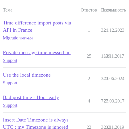
Тема
Ответов
Просм.
Активность
Time difference import posts via
API in France
1
324
21.12.2023
Migration
rest-api
Private message time messed up
25
1399
13.11.2017
Support
Use the local timezone
2
340
23.06.2024
Support
Bad post time - Hour early
4
771
27.03.2017
Support
Insert Date Timezone is always
UTC ; my Timezone is ignored
22
3802
21.11.2019