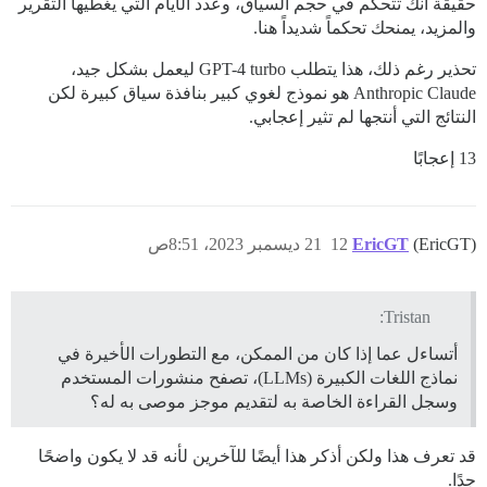
حقيقة أنك تتحكم في حجم السياق، وعدد الأيام التي يغطيها التقرير
والمزيد، يمنحك تحكماً شديداً هنا.
تحذير رغم ذلك، هذا يتطلب GPT-4 turbo ليعمل بشكل جيد،
Anthropic Claude هو نموذج لغوي كبير بنافذة سياق كبيرة لكن
النتائج التي أنتجها لم تثير إعجابي.
13 إعجابًا
(EricGT)
EricGT
12
21 ديسمبر 2023، 8:51ص
Tristan:
أتساءل عما إذا كان من الممكن، مع التطورات الأخيرة في
نماذج اللغات الكبيرة (LLMs)، تصفح منشورات المستخدم
وسجل القراءة الخاصة به لتقديم موجز موصى به له؟
قد تعرف هذا ولكن أذكر هذا أيضًا للآخرين لأنه قد لا يكون واضحًا
جدًا.