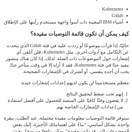
Kubernetes
Gitlab
أشياء IBM المعيبة ذات أسوأ واجهة مستخدم رأيتها على الإطلاق
كيف يمكن أن تكون قائمة التوصيات مفيدة؟
حاليًا، إذا قرأت موضوعًا أو رددت عليه في فئة Gitlab الذي يتحدث
عن التكامل مع أدوات أخرى، مثل Kubernetes، فلن أتلقى أي
إشعارات حول الموضوعات ذات الصلة. لذلك، إذا كان هناك منشور
مفيد جدًا في فئة Kubernetes، فقد لا أراه إلا في وقت متأخر جدًا.
يجب أن أجده بنفسي، أو أشترك في الإشعارات الصحيحة.
معظم مستخدمينا لن يكون لديهم إعدادات إشعارات جيدة:
إنهم تحت ضغط لتحقيق النتائج
لا يقضون وقتًا كافيًا على المنصة للحصول على أفضل استفادة
من إعدادات الإشعارات الخاصة بهم.
ستوفر قائمة التوصيات معلومات مفيدة محتملة، عند الطلب، بنقرة
واحدة. بشكل أساسي، “بناءً على اهتماماتك الأخيرة، إليك بعض
الموضوعات التي قد تكون مفيدة”. يمكن بناؤها من سجل بحث