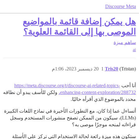
Discourse Meta
هل يمكن إضافة قائمة بالمواضيع
الموصى بها إلى القائمة العلوية؟
ساهم
ميزة
ai
(Tristan)
Tris20
1
20 ديسمبر 2023، 1:06م
أنا أحب
https://meta.discourse.org/t/discourse-ai-related-topics-
enhancing-content-exploration/288732،
ولكن للأسف يبدو أن نطاقه
محدد بالموضوع الذي أقرأه حاليًا.
أتساءل عما إذا كان، مع التطورات الأخيرة في نماذج اللغات الكبيرة
(LLMs)، سيكون من الممكن تصفح منشورات المستخدم وسجل
قراءاته لمنحه موجزًا ​​موصى به؟
ستكون هذه ميزة رائعة لحالة الاستخدام التي تركز على الأسئلة