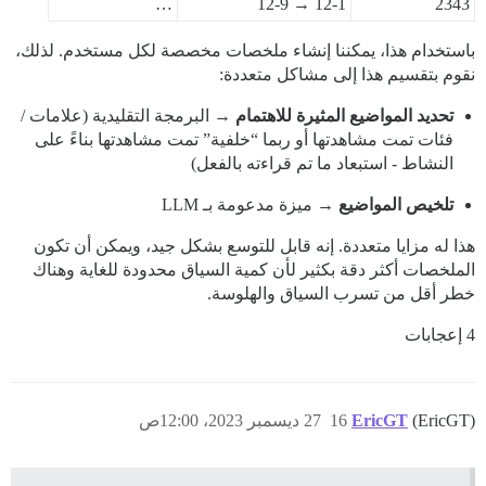
…
12-1 → 12-9
2343
باستخدام هذا، يمكننا إنشاء ملخصات مخصصة لكل مستخدم. لذلك،
نقوم بتقسيم هذا إلى مشاكل متعددة:
تحديد المواضيع المثيرة للاهتمام
→ البرمجة التقليدية (علامات /
فئات تمت مشاهدتها أو ربما “خلفية” تمت مشاهدتها بناءً على
النشاط - استبعاد ما تم قراءته بالفعل)
تلخيص المواضيع
→ ميزة مدعومة بـ LLM
هذا له مزايا متعددة. إنه قابل للتوسع بشكل جيد، ويمكن أن تكون
الملخصات أكثر دقة بكثير لأن كمية السياق محدودة للغاية وهناك
خطر أقل من تسرب السياق والهلوسة.
4 إعجابات
(EricGT)
EricGT
16
27 ديسمبر 2023، 12:00ص