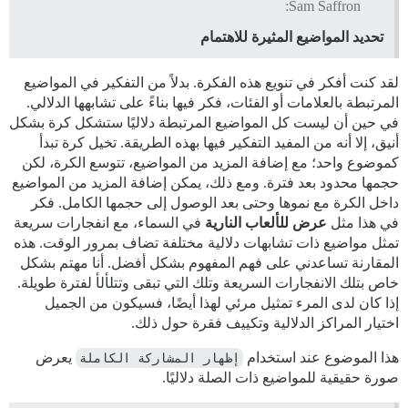
Sam Saffron:
تحديد المواضيع المثيرة للاهتمام
لقد كنت أفكر في تنويع هذه الفكرة. بدلاً من التفكير في المواضيع
المرتبطة بالعلامات أو الفئات، فكر فيها بناءً على تشابهها الدلالي.
في حين أن ليست كل المواضيع المرتبطة دلاليًا ستشكل كرة بشكل
أنيق، إلا أنه من المفيد التفكير فيها بهذه الطريقة. تخيل كرة تبدأ
كموضوع واحد؛ مع إضافة المزيد من المواضيع، تتوسع الكرة، لكن
حجمها محدود بعد فترة. ومع ذلك، يمكن إضافة المزيد من المواضيع
داخل الكرة مع نموها وحتى بعد الوصول إلى حجمها الكامل. فكر
في هذا مثل
عرض للألعاب النارية
في السماء، مع انفجارات سريعة
تمثل مواضيع ذات تشابهات دلالية مختلفة تضاف بمرور الوقت. هذه
المقارنة تساعدني على فهم المفهوم بشكل أفضل. أنا مهتم بشكل
خاص بتلك الانفجارات السريعة وتلك التي تبقى وتتلألأ لفترة طويلة.
إذا كان لدى المرء تمثيل مرئي لهذا أيضًا، فسيكون من الجميل
اختيار المراكز الدلالية وتكييف فقرة حول ذلك.
هذا الموضوع عند استخدام
إظهار المشاركة الكاملة
يعرض
صورة حقيقية للمواضيع ذات الصلة دلاليًا.