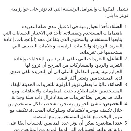
تشمل المكونات والعوامل الرئيسية التي قد تؤثر على خوارزمية
تويتر ما يلي:
الصلة:
تأخذ الخوارزمية في الاعتبار مدى صلة التغريدة
باهتمامات المستخدم وتفضيلاته. تأخذ في الاعتبار الحسابات التي
يتابعها المستخدم، والمحتوى الذي يتفاعل معه (الإعجابات، إعادة
التغريد، الردود)، والكلمات الرئيسية وعلامات التصنيف التي
يستخدمها في تغريداته.
التفاعل:
التغريدات التي تتلقى المزيد من الإعجابات وإعادة
التغريد والردود والمشاركات من المرجح أن تروج لها
الخوارزمية. يشير التفاعل الأعلى إلى أن التغريدة تلقى صدى
لدى المستخدمين وتعتبر أكثر قيمة.
الحداثة:
غالبًا ما يعطي تويتر الأولوية للتغريدات الحديثة لإبقاء
المستخدمين على اطلاع بأحدث المعلومات والاتجاهات. ومع
ذلك، قد يعرض أيضًا تغريدات قديمة لا تزال ذات صلة وجذابة.
التخصيص:
تنشئ الخوارزمية تجربة شخصية لكل مستخدم من
خلال تكييف موجزه لاهتماماته وسلوكياته المحددة. تتكيف مع
مرور الوقت مع تفاعل المستخدمين مع المنصة.
عدد المتابعين:
يمكن أن يؤثر عدد المتابعين للحساب أيضًا على
رؤية تغريداته. الحسابات التي لديها المزيد من المتابعين من