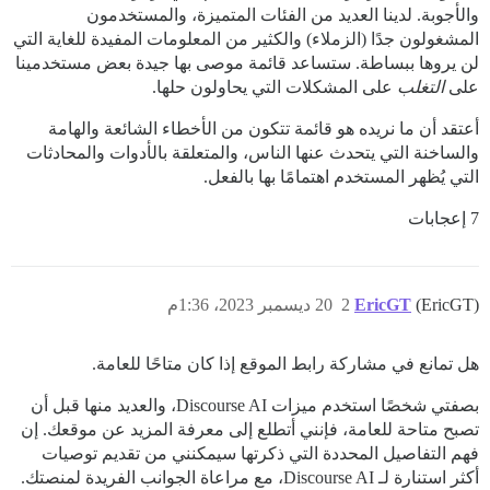
والأجوبة. لدينا العديد من الفئات المتميزة، والمستخدمون
المشغولون جدًا (الزملاء) والكثير من المعلومات المفيدة للغاية التي
لن يروها ببساطة. ستساعد قائمة موصى بها جيدة بعض مستخدمينا
على
التغلب
على المشكلات التي يحاولون حلها.
أعتقد أن ما نريده هو قائمة تتكون من الأخطاء الشائعة والهامة
والساخنة التي يتحدث عنها الناس، والمتعلقة بالأدوات والمحادثات
التي يُظهر المستخدم اهتمامًا بها بالفعل.
7 إعجابات
(EricGT)
EricGT
2
20 ديسمبر 2023، 1:36م
هل تمانع في مشاركة رابط الموقع إذا كان متاحًا للعامة.
بصفتي شخصًا استخدم ميزات Discourse AI، والعديد منها قبل أن
تصبح متاحة للعامة، فإنني أتطلع إلى معرفة المزيد عن موقعك. إن
فهم التفاصيل المحددة التي ذكرتها سيمكنني من تقديم توصيات
أكثر استنارة لـ Discourse AI، مع مراعاة الجوانب الفريدة لمنصتك.