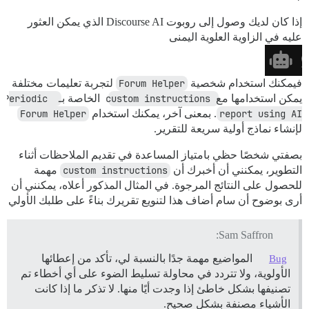
إذا كان لديك وصول إلى روبوت Discourse AI الذي يمكن العثور
عليه في الزاوية العلوية اليمنى
فيمكنك استخدام شخصية
Forum Helper
لتجربة تعليمات مختلفة
يمكن استخدامها مع
custom instructions
الخاصة بـ
Periodic 
report using AI
. بمعنى آخر، يمكنك استخدام
Forum Helper
لإنشاء نماذج أولية سريعة للتقرير.
بصفتي شخصًا حظي بامتياز المساعدة في تقديم الملاحظات أثناء
التطوير، يمكنني أن أخبرك أن
custom instructions
مهمة
للحصول على النتائج المرجوة. في المثال المذكور أعلاه، يمكنني أن
أرى بوضوح أن سام أضاف هذا لتنويع تقريرك بناءً على طلبك الأولي
Sam Saffron:
المواضيع مهمة جدًا بالنسبة لي، تأكد من إعطائها
Bug
الأولوية، ولا تتردد في محاولة تسليط الضوء على أي أخطاء تم
تصنيفها بشكل خاطئ إذا وجدت أيًا منها. لا تذكر ما إذا كانت
الأشياء مصنفة بشكل صحيح.