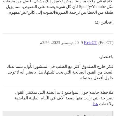
الاتجاه في وقت ما أيضًا. يمكن تحقيق ذلك بشكل أفضل من منصات
مثل Spotify/Youtube لأن كل شيء يعتمد على النصوص، مما يزيل
طبقة من الخطأ بين ترجمة الصورة/الصوت إلى كائن/نص/مفهوم.
إعجابَين (2)
(EricGT)
EricGT
9
20 ديسمبر 2023، 3:56م
باختصار.
فكر خارج الصندوق أكثر مع الطلب في المنشور الأول. بينما لديك
العديد من القيود الصالحة التي يجب تلبيتها، هذا لا يعني أنه لا توجد
حلول أفضل محتملة.
ملاحظة جانبية حول المواضيع ذات الصلة التي يمكنني القول
بصراحة أنني رأيت منها بضعة آلاف في الأيام القليلة الماضية
ولاحظت
هذا