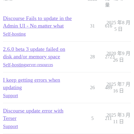
量
Discourse Fails to update in the
2025 年8 月
Admin UI - No matter what
31
616
5 日
Self-hosting
2.6.0 beta 3 update failed on
2020 年9 月
disk and/or memory space
28
2723
26 日
Self-hosting
server-resources
I keep getting errors when
2025 年7 月
updating
26
489
16 日
Support
Discourse update error with
2025 年3 月
Terser
5
211
11 日
Support