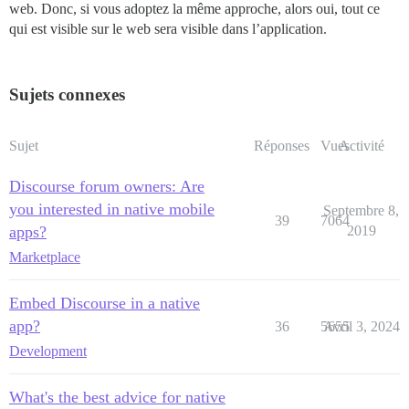
web. Donc, si vous adoptez la même approche, alors oui, tout ce
qui est visible sur le web sera visible dans l’application.
Sujets connexes
Sujet
Réponses
Vues
Activité
Discourse forum owners: Are
you interested in native mobile
Septembre 8,
39
7064
apps?
2019
Marketplace
Embed Discourse in a native
app?
36
5655
Avril 3, 2024
Development
What's the best advice for native