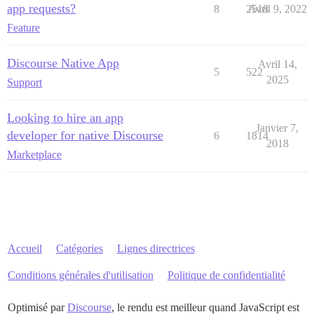
app requests?
8
2518
Avril 9, 2022
Feature
Discourse Native App
Avril 14,
5
522
2025
Support
Looking to hire an app
Janvier 7,
developer for native Discourse
6
1814
2018
Marketplace
Accueil
Catégories
Lignes directrices
Conditions générales d'utilisation
Politique de confidentialité
Optimisé par
Discourse
, le rendu est meilleur quand JavaScript est