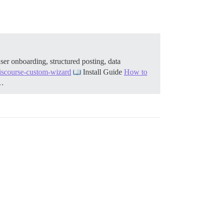
er onboarding, structured posting, data
discourse-custom-wizard
Install Guide
How to
h…