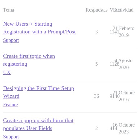
Tema
Respuestas
Vistas
Actividad
New Users > Starting
21 Febrero
Registration with a Prompt/Post
3
1141
2019
Support
Create first topic when
4 Agosto
registering
5
1128
2020
UX
Designing the First Time Setup
21 Octubre
Wizard
36
9140
2016
Feature
Create a pop-up with form that
16 Octubre
populates User Fields
2
414
2023
Support