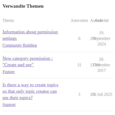
Verwandte Themen
Thema
Antworten
Aufrufe
Aktivität
Information about permission
19.
settings
6
209
September
2024
Community Building
New category permission :
28.
"Create and see"
31
11788
Dezember
2017
Feature
Is there a way to create topics
so that only topic creator can
3
136
23. Juli 2025
see their topics?
Support