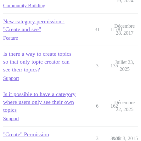
19, 2024
Community Building
New category permission :
Décembre
"Create and see"
31
11781
28, 2017
Feature
Is there a way to create topics
so that only topic creator can
Juillet 23,
3
135
see their topics?
2025
Support
Is it possible to have a category
where users only see their own
Décembre
6
162
topics
22, 2025
Support
"Create" Permission
3
3408
Août 3, 2015