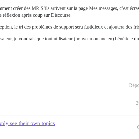
mment créer des MP. S’ils arrivent sur la page Mes messages, c’est écra
e réflexion après coup sur Discourse.
tion, le tri des problèmes de support sera fastidieux et ajoutera des fric
sateur, je voudrais que tout utilisateur (nouveau ou ancien) bénéficie d
Répo
2
only see their own topics