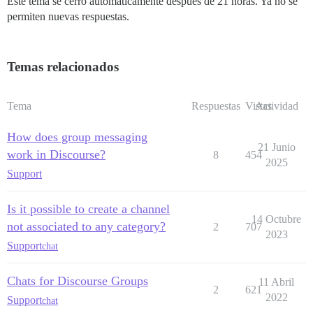
Este tema se cerró automáticamente después de 21 horas. Ya no se
permiten nuevas respuestas.
Temas relacionados
Tema
Respuestas
Vistas
Actividad
How does group messaging
21 Junio
work in Discourse?
8
454
2025
Support
Is it possible to create a channel
14 Octubre
not associated to any category?
2
707
2023
Support
chat
Chats for Discourse Groups
11 Abril
2
621
2022
Support
chat