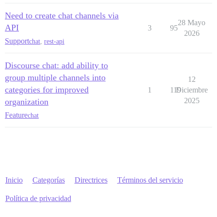
Need to create chat channels via
28 Mayo
API
3
95
2026
Support
chat
,
rest-api
Discourse chat: add ability to
group multiple channels into
12
categories for improved
1
119
Diciembre
2025
organization
Feature
chat
Inicio
Categorías
Directrices
Términos del servicio
Política de privacidad