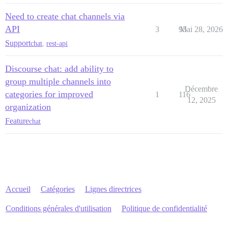
Need to create chat channels via
API
3
95
Mai 28, 2026
Support
chat
,
rest-api
Discourse chat: add ability to
group multiple channels into
Décembre
categories for improved
1
116
12, 2025
organization
Feature
chat
Accueil
Catégories
Lignes directrices
Conditions générales d'utilisation
Politique de confidentialité