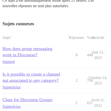
Ce sujet a été automatiquement fermé après 21 heures. Les
nouvelles réponses ne sont plus autorisées.
Sujets connexes
Sujet
Réponses
Vues
Activité
How does group messaging
Juin 21,
work in Discourse?
8
448
2025
Support
Is it possible to create a channel
Octobre 14,
not associated to any category?
2
704
2023
Support
chat
Chats for Discourse Groups
Avril 11,
2
611
2022
Support
chat