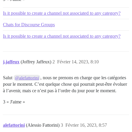
Is it possible to create a channel not associated to any category?
Chats for Discourse Groups
Is it possible to create a channel not associated to any category?
j.jaffeux
(Joffrey Jaffeux)
2
Février 14, 2023, 8:10
Salut
, nous ne prenons en charge que les catégories
@alefattorini
pour le moment. C’est quelque chose qui pourrait peut-être évoluer
à l’avenir, mais ce n’est pas à l’ordre du jour pour le moment.
3 « J'aime »
alefattorini
(Alessio Fattorini)
3
Février 16, 2023, 8:57