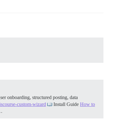
er onboarding, structured posting, data
discourse-custom-wizard
Install Guide
How to
h…