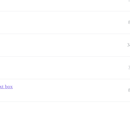
3
ext box