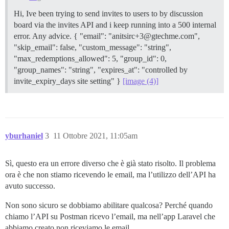
Hi, Ive been trying to send invites to users to by discussion
board via the invites API and i keep running into a 500 internal
error. Any advice. { "email": "anitsirc+3@gtechme.com",
"skip_email": false, "custom_message": "string",
"max_redemptions_allowed": 5, "group_id": 0,
"group_names": "string", "expires_at": "controlled by
invite_expiry_days site setting" }
[image (4)]
yburhaniel
3
11 Ottobre 2021, 11:05am
Sì, questo era un errore diverso che è già stato risolto. Il problema
ora è che non stiamo ricevendo le email, ma l’utilizzo dell’API ha
avuto successo.
Non sono sicuro se dobbiamo abilitare qualcosa? Perché quando
chiamo l’API su Postman ricevo l’email, ma nell’app Laravel che
abbiamo creato non riceviamo le email.