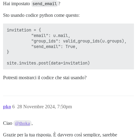
Hai impostato
send_email
?
Sto usando codice python come questo:
invitation = {

          "email": u.mail,

          "group_ids": valid_group_ids(u.groups),

          "send_email": True,

}

Potresti mostrarci il codice che stai usando?
pko
6
28 Novembre 2024, 7:50pm
Ciao
,
@thoka
Grazie per la tua risposta. È davvero così semplice, sarebbe