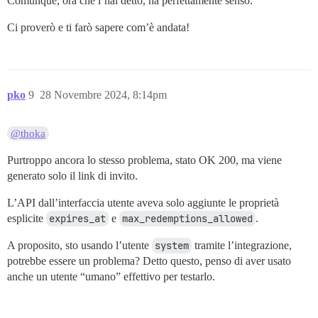
Comunque, ora che l’hai detto, ha perfettamente senso.
Ci proverò e ti farò sapere com’è andata!
pko
9
28 Novembre 2024, 8:14pm
@thoka
Purtroppo ancora lo stesso problema, stato OK 200, ma viene
generato solo il link di invito.
L’API dall’interfaccia utente aveva solo aggiunte le proprietà
esplicite
expires_at
e
max_redemptions_allowed
.
A proposito, sto usando l’utente
system
tramite l’integrazione,
potrebbe essere un problema? Detto questo, penso di aver usato
anche un utente “umano” effettivo per testarlo.