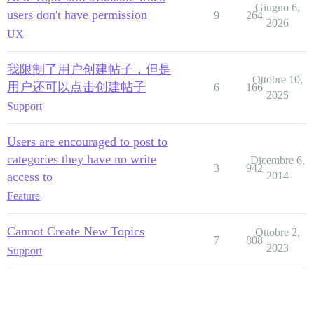
Giugno 6,
users don't have permission
9
264
2026
UX
我限制了用户创建帖子，但是
Ottobre 10,
用户还可以点击创建帖子
6
166
2025
Support
Users are encouraged to post to
categories they have no write
Dicembre 6,
3
942
access to
2014
Feature
Cannot Create New Topics
Ottobre 2,
7
808
2023
Support