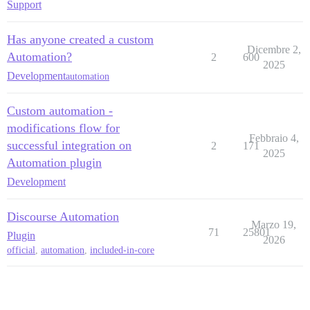
Support
Has anyone created a custom
Dicembre 2,
Automation?
2
600
2025
Development
automation
Custom automation -
modifications flow for
Febbraio 4,
successful integration on
2
171
2025
Automation plugin
Development
Discourse Automation
Marzo 19,
71
25801
Plugin
2026
official
,
automation
,
included-in-core