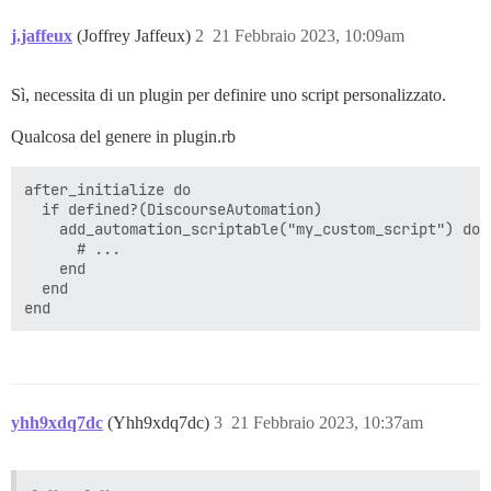
j.jaffeux
(Joffrey Jaffeux)
2
21 Febbraio 2023, 10:09am
Sì, necessita di un plugin per definire uno script personalizzato.
Qualcosa del genere in plugin.rb
after_initialize do

  if defined?(DiscourseAutomation)

    add_automation_scriptable("my_custom_script") do

      # ...

    end

  end

yhh9xdq7dc
(Yhh9xdq7dc)
3
21 Febbraio 2023, 10:37am