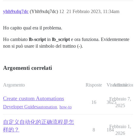
yhh9xdq7dc
(Yhh9xdq7dc)
12
21 Febbraio 2023, 11:34am
Ho capito qual era il problema.
Ho cambiato
lb-script
in
lb_script
e ora funziona. Evidentemente
non si può usare il simbolo del trattino (-).
Argomenti correlati
Argomento
Risposte
Visualizzazioni
Attività
Create custom Automations
Febbraio 7,
16
3625
2025
Developer Guides
automation
,
how-to
自定义自动化的正确流程是怎
Febbraio 1,
样的？
8
184
2026