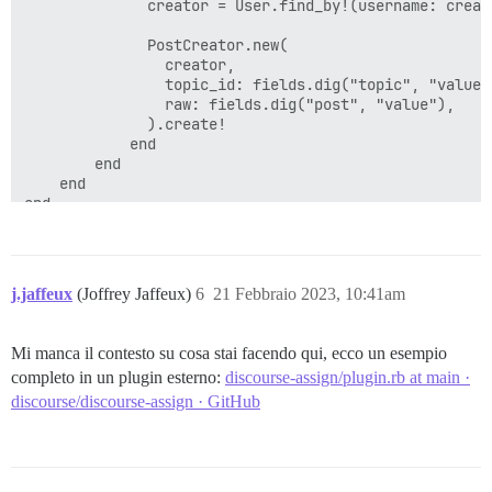
              creator = User.find_by!(username: creato
              PostCreator.new(

                creator,

                topic_id: fields.dig("topic", "value")
                raw: fields.dig("post", "value"),

              ).create!

            end

        end

    end

j.jaffeux
(Joffrey Jaffeux)
6
21 Febbraio 2023, 10:41am
Mi manca il contesto su cosa stai facendo qui, ecco un esempio
completo in un plugin esterno:
discourse-assign/plugin.rb at main ·
discourse/discourse-assign · GitHub