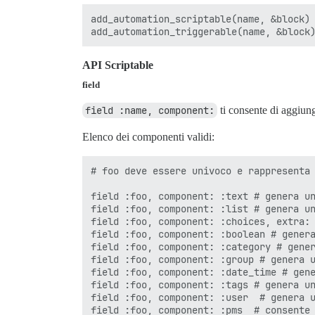
add_automation_scriptable(name, &block)

API Scriptable
field
field :name, component:
ti consente di aggiung
Elenco dei componenti validi:
# foo deve essere univoco e rappresenta 
field :foo, component: :text # genera un
field :foo, component: :list # genera un
field :foo, component: :choices, extra: 
field :foo, component: :boolean # genera
field :foo, component: :category # gener
field :foo, component: :group # genera u
field :foo, component: :date_time # gene
field :foo, component: :tags # genera un
field :foo, component: :user  # genera u
field :foo, component: :pms  # consente 