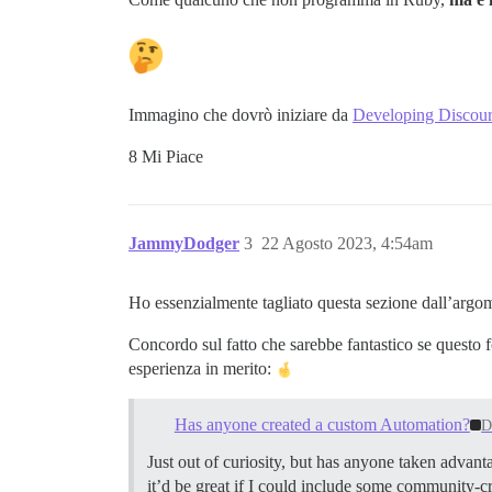
Immagino che dovrò iniziare da
Developing Discourse
8 Mi Piace
JammyDodger
3
22 Agosto 2023, 4:54am
Ho essenzialmente tagliato questa sezione dall’argom
Concordo sul fatto che sarebbe fantastico se questo 
esperienza in merito:
Has anyone created a custom Automation?
D
Just out of curiosity, but has anyone taken advan
it’d be great if I could include some community-c