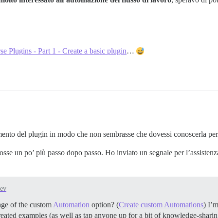
 Plugins - Part 1 - Create a basic plugin
…
ento del plugin in modo che non sembrasse che dovessi conoscerla per u
fosse un po’ più passo dopo passo. Ho inviato un segnale per l’assiste
ev
tage of the custom
Automation
option? (
Create custom Automations
) I’
reated examples (as well as tap anyone up for a bit of knowledge-shari