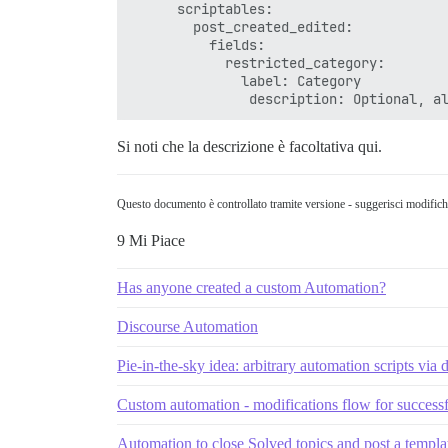
      scriptables:

        post_created_edited:

          fields:

            restricted_category:

              label: Category

Si noti che la descrizione è facoltativa qui.
Questo documento è controllato tramite versione - suggerisci modific
9 Mi Piace
Has anyone created a custom Automation?
Discourse Automation
Pie-in-the-sky idea: arbitrary automation scripts via
Custom automation - modifications flow for successf
Automation to close Solved topics and post a templa