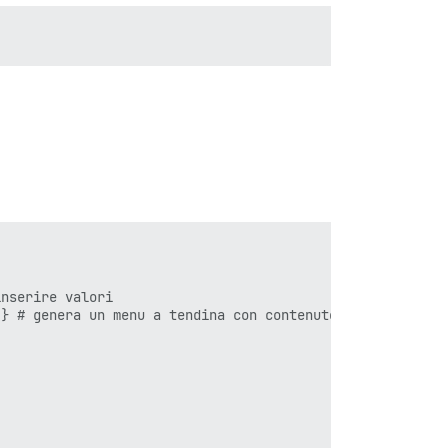
nserire valori

} # genera un menu a tendina con contenuto personalizzat