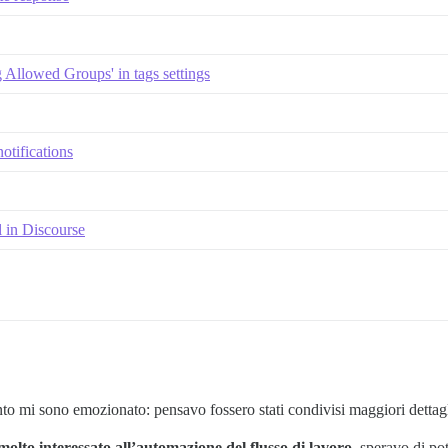
 Allowed Groups' in tags settings
otifications
l in Discourse
to mi sono emozionato: pensavo fossero stati condivisi maggiori dettag
molto interessato all’automazione del flusso di lavoro
, speravo di po