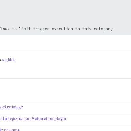
he
su github
.
 docker image
ul integration on Automation plugin
te response