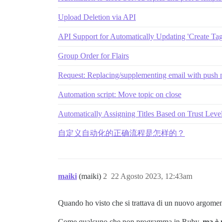
Upload Deletion via API
API Support for Automatically Updating 'Create Tag
Group Order for Flairs
Request: Replacing/supplementing email with push n
Automation script: Move topic on close
Automatically Assigning Titles Based on Trust Leve
自定义自动化的正确流程是怎样的？
maiki
(maiki)
2
22 Agosto 2023, 12:43am
Quando ho visto che si trattava di un nuovo argomen
Come qualcuno che non programma in Ruby,
ma è 