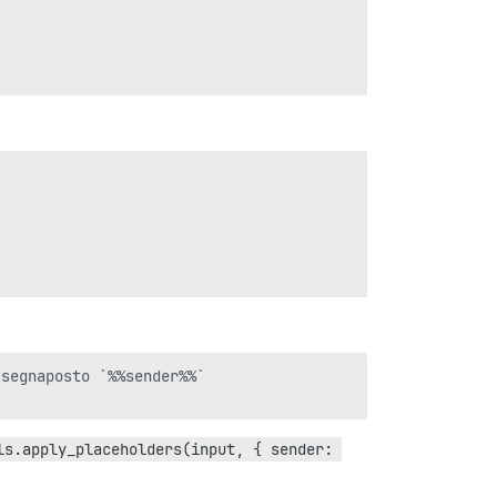
segnaposto `%%sender%%`

ls.apply_placeholders(input, { sender: 