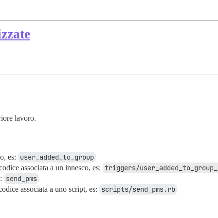
zzate
iore lavoro.
o, es:
user_added_to_group
 codice associata a un innesco, es:
triggers/user_added_to_group_
s:
send_pms
 codice associata a uno script, es:
scripts/send_pms.rb