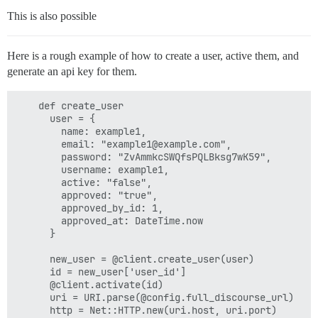
This is also possible
Here is a rough example of how to create a user, active them, and
generate an api key for them.
    def create_user

      user = {

        name: example1,

        email: "example1@example.com",

        password: "ZvAmmkcSWQfsPQLBksg7wK59",

        username: example1,

        active: "false",

        approved: "true",

        approved_by_id: 1,

        approved_at: DateTime.now

      }

      new_user = @client.create_user(user)

      id = new_user['user_id']

      @client.activate(id)

      uri = URI.parse(@config.full_discourse_url)

      http = Net::HTTP.new(uri.host, uri.port)
