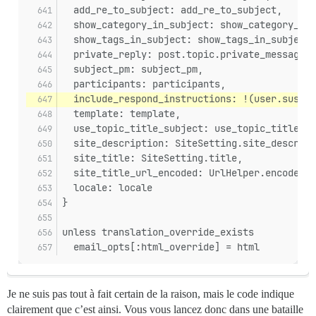
  add_re_to_subject: add_re_to_subject,
  show_category_in_subject: show_category_in_
  show_tags_in_subject: show_tags_in_subject,
  private_reply: post.topic.private_message?,
  subject_pm: subject_pm,
  participants: participants,
  include_respond_instructions: !(user.suspen
  template: template,
  use_topic_title_subject: use_topic_title_su
  site_description: SiteSetting.site_descript
  site_title: SiteSetting.title,
  site_title_url_encoded: UrlHelper.encode_co
  locale: locale
}
unless translation_override_exists
  email_opts[:html_override] = html
Je ne suis pas tout à fait certain de la raison, mais le code indique
clairement que c’est ainsi. Vous vous lancez donc dans une bataille