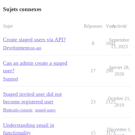
Sujets connexes
Sujet
Réponses
Vues
Activité
Create staged users via API?
Septembre
8
1042
15, 2023
Development
rest-api
Can an admin create a staged
Janvier 28,
user?
17
290
2026
Support
Staged invited user did not
Octobre 21,
become registered user
23
2125
2019
Bug
rails-console
,
staged-users
Understanding email in
Décembre 1,
functionality
15
3173