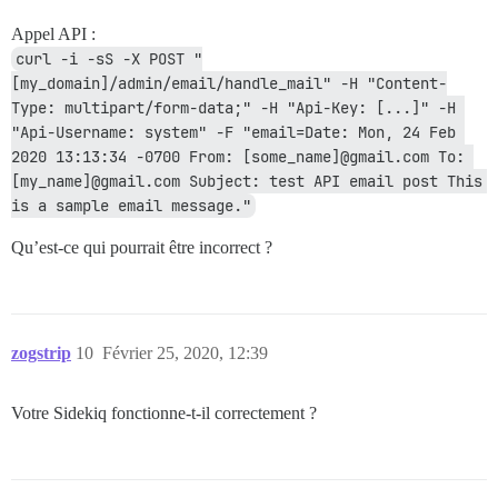
Appel API :
curl -i -sS -X POST "
[my_domain]/admin/email/handle_mail" -H "Content-
Type: multipart/form-data;" -H "Api-Key: [...]" -H 
"Api-Username: system" -F "email=Date: Mon, 24 Feb 
2020 13:13:34 -0700 From: [some_name]@gmail.com To: 
[my_name]@gmail.com Subject: test API email post This 
is a sample email message."
Qu’est-ce qui pourrait être incorrect ?
zogstrip
10
Février 25, 2020, 12:39
Votre Sidekiq fonctionne-t-il correctement ?