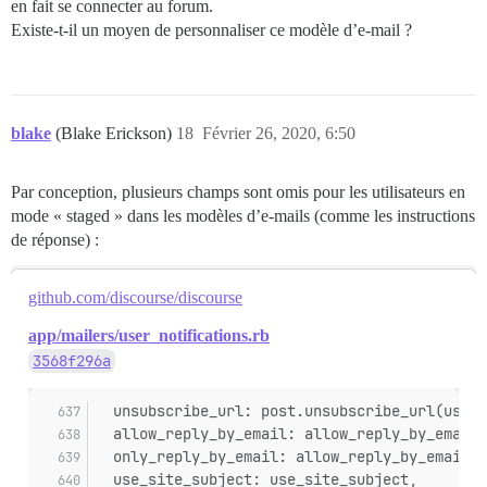
en fait se connecter au forum.
Existe-t-il un moyen de personnaliser ce modèle d’e-mail ?
blake
(Blake Erickson)
18
Février 26, 2020, 6:50
Par conception, plusieurs champs sont omis pour les utilisateurs en
mode « staged » dans les modèles d’e-mails (comme les instructions
de réponse) :
github.com/discourse/discourse
app/mailers/user_notifications.rb
3568f296a
  unsubscribe_url: post.unsubscribe_url(user)
  allow_reply_by_email: allow_reply_by_email,
  only_reply_by_email: allow_reply_by_email &
  use_site_subject: use_site_subject,