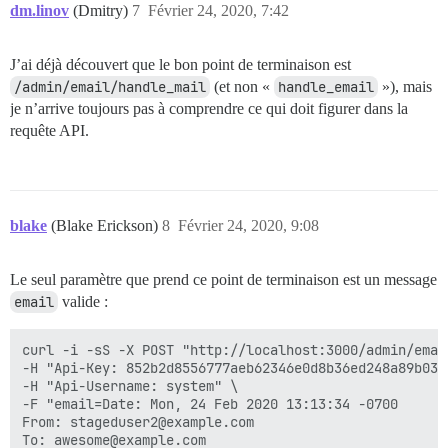
dm.linov
(Dmitry)
7
Février 24, 2020, 7:42
J’ai déjà découvert que le bon point de terminaison est
/admin/email/handle_mail
(et non «
handle_email
»), mais
je n’arrive toujours pas à comprendre ce qui doit figurer dans la
requête API.
blake
(Blake Erickson)
8
Février 24, 2020, 9:08
Le seul paramètre que prend ce point de terminaison est un message
email
valide :
curl -i -sS -X POST "http://localhost:3000/admin/email
-H "Api-Key: 852b2d8556777aeb62346e0d8b36ed248a89b03f
-H "Api-Username: system" \

-F "email=Date: Mon, 24 Feb 2020 13:13:34 -0700

From: stageduser2@example.com

To: awesome@example.com
