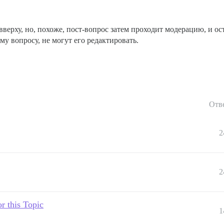
верху, но, похоже, пост-вопрос затем проходит модерацию, и ос
у вопросу, не могут его редактировать.
Отв
2
2
r this Topic
1