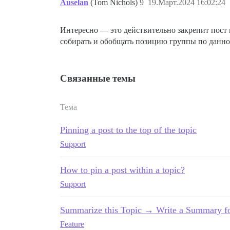
Auselan
(Tom Nichols)
9
19.Март.2024 16:02:24
Интересно — это действительно закрепит пост в
собирать и обобщать позицию группы по данном
Связанные темы
Тема
Pinning a post to the top of the topic
Support
How to pin a post within a topic?
Support
Summarize this Topic → Write a Summary fo
Feature