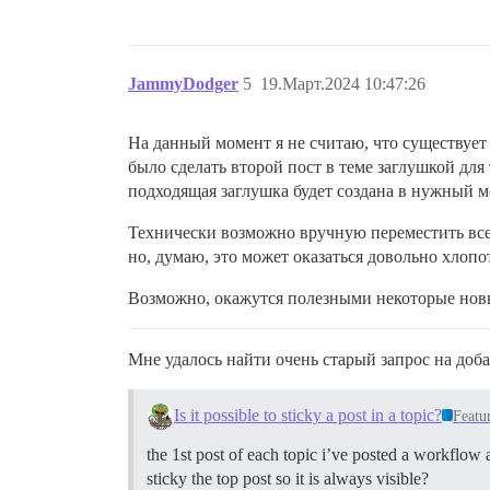
JammyDodger
5
19.Март.2024 10:47:26
На данный момент я не считаю, что существует
было сделать второй пост в теме заглушкой для
подходящая заглушка будет создана в нужный м
Технически возможно вручную переместить все 
но, думаю, это может оказаться довольно хлоп
Возможно, окажутся полезными некоторые новые
Мне удалось найти очень старый запрос на до
Is it possible to sticky a post in a topic?
Featu
the 1st post of each topic i’ve posted a workflow a
sticky the top post so it is always visible?