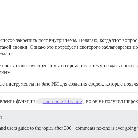
 способ закрепить пост внутри темы. Полагаю, когда этот вопро
 такой сводки. Однако это потребует некоторого заблаговременн
омент.
посты существующей темы во временную тему, создать новую заг
отным.
 инструменты на базе ИИ для создания сводок, которые появля
бавление функции
, но он не получил широ
Contribute > Feature
re
nd users guide to the topic. after 300+ comments no-one is ever going to 