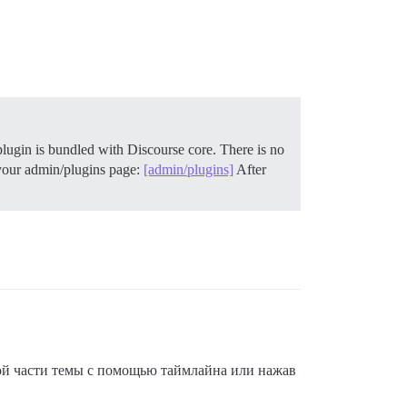
plugin is bundled with Discourse core. There is no
 your admin/plugins page:
[admin/plugins]
After
бой части темы с помощью таймлайна или нажав