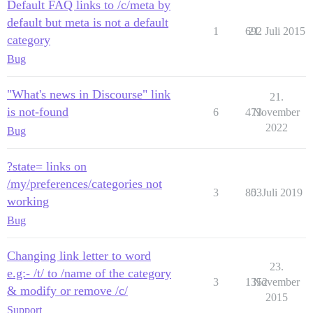
Default FAQ links to /c/meta by
default but meta is not a default
1
692
21. Juli 2015
category
Bug
"What's news in Discourse" link
21.
is not-found
6
473
November
2022
Bug
?state= links on
/my/preferences/categories not
3
803
5. Juli 2019
working
Bug
Changing link letter to word
23.
e.g:- /t/ to /name of the category
3
1352
November
& modify or remove /c/
2015
Support