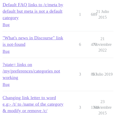
Default FAQ links to /c/meta by
default but meta is not a default
21 Julio
1
689
category
2015
Bug
"What's news in Discourse" link
21
is not-found
6
473
Noviembre
2022
Bug
?state= links on
/my/preferences/categories not
3
803
5 Julio 2019
working
Bug
Changing link letter to word
23
e.g:- /t/ to /name of the category
3
1348
Noviembre
& modify or remove /c/
2015