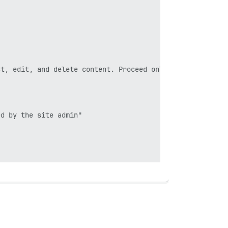
t, edit, and delete content. Proceed only if you fully t


d by the site admin"
