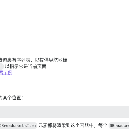
素包裹有序列表，以提供导航地标
e"
以指示它是当前页面
包屑示例
的某个位置：
DBreadcrumbsItem
元素都将渲染到这个容器中。每个
DBreadcr