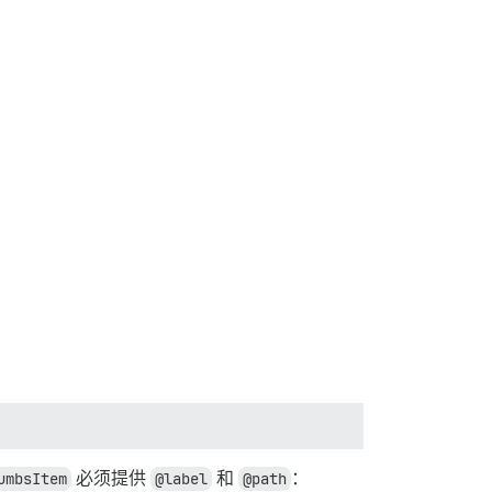
umbsItem
必须提供
@label
和
@path
：