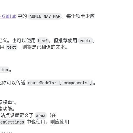
 · GitHub
中的
ADMIN_NAV_MAP
。每个项至少应
定义。也可以使用
href
，但推荐使用
route
。
使用
text
，则将是已翻译的文本。
tion
。
此你可以传递
routeModels: ["components"]
。
索权重”。
索功能。
果站点设置定义了
area
（在
reaSettings
中也使用，则应使用