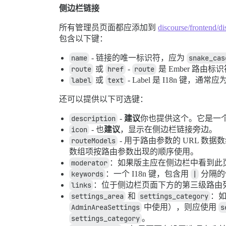
侧边栏链接
所有管理员页面都应添加到
discourse/frontend/di
包含以下键：
name
- 链接的唯一标识符，应为
snake_cas
route
或
href
-
route
是 Ember 路由
label
或
text
- Label 是 I18n 键，通常应
还可以提供以下可选键：
description
-
建议
你也提供这个。它是一个 
icon
- 也
建议
，显示在侧边栏链接旁边。
routeModels
- 用于路由参数的 URL 数据
数组项按路由参数出现的顺序使用。
moderator
：如果版主应在侧边栏中看到此
keywords
：一个 I18n 键，包含用
|
分隔的
links
：位于侧边栏页面下方的第三级路由
settings_area
和
settings_category
：
AdminAreaSettings
中使用），则应使用
s
settings_category
。