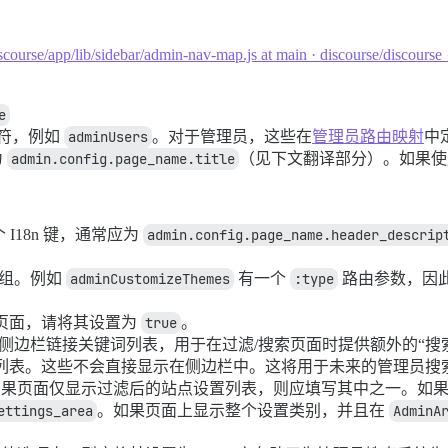
scourse/app/lib/sidebar/admin-nav-map.js at main · discourse/discourse
e
标识符，例如
adminUsers
。对于管理员，这些在
管理员路由映射
中
为
admin.config.page_name.title
（见下文翻译部分）。如果
I18n 键，通常应为
admin.config.page_name.header_descrip
数组。例如
adminCustomizeThemes
有一个
:type
路由参数，因
页面，请将其设置为
true
。
侧边栏链接关键词列表，用于在过滤/搜索页面时提供额外的“搜
列表。这些不会直接显示在侧边栏中。这将用于未来的管理员搜
如果页面仅显示过滤后的站点设置列表，则应填写其中之一。如
ettings_area
。如果页面上显示整个设置类别，并且在
AdminA