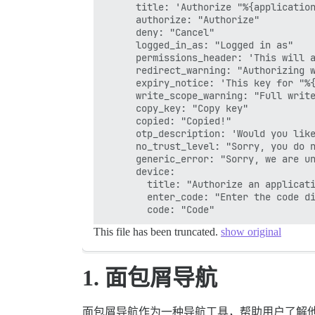
      title: 'Authorize "%{application
      authorize: "Authorize"

      deny: "Cancel"

      logged_in_as: "Logged in as"

      permissions_header: 'This will a
      redirect_warning: "Authorizing w
      expiry_notice: 'This key for "%{
      write_scope_warning: "Full write
      copy_key: "Copy key"

      copied: "Copied!"

      otp_description: 'Would you like
      no_trust_level: "Sorry, you do n
      generic_error: "Sorry, we are un
      device:

        title: "Authorize an applicati
        enter_code: "Enter the code di
This file has been truncated.
show original
1. 面包屑导航
面包屑导航作为一种导航工具，帮助用户了解