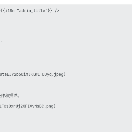
{{i18n "admin_title"}} />

"

eEJY2b6OimlKlW1TDJyq.jpeg)

作和描述。

6s0xrUj2XFIVvMsBC.png)
