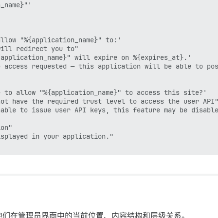
_name}"'

llow "%{application_name}" to:'

ill redirect you to"

application_name}" will expire on %{expires_at}.'

 access requested — this application will be able to pos
 to allow "%{application_name}" to access this site?'

ot have the required trust level to access the user API"
able to issue user API keys, this feature may be disable
on"

splayed in your application."

他们在管理员界面中的当前位置、内容结构和层级关系。