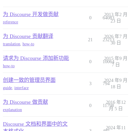
为 Discourse 开发做贡献
2013 年2 月
0
64083
23 日
reference
为 Discourse 贡献翻译
2026 年7 月
21
23213
30 日
translation
,
how-to
请求为 Discourse 添加新功能
2015 年9 月
0
10064
7 日
how-to
创建一致的管理员界面
2024 年9 月
3
794
18 日
guide
,
interface
为 Discourse 做贡献
2016 年12
0
11798
月 5 日
explanation
Discourse 文档和界面中的文
2024 年11
3
485