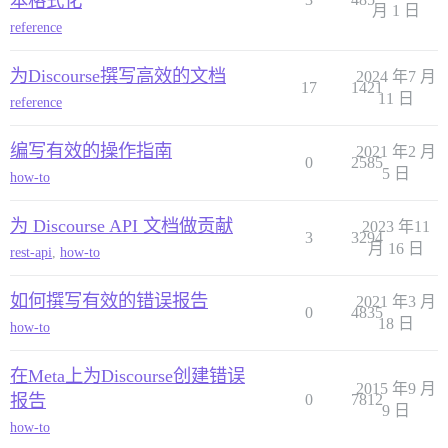
本格式化
月 1 日
reference
为Discourse撰写高效的文档
2024 年7 月
17
1421
11 日
reference
编写有效的操作指南
2021 年2 月
0
2585
5 日
how-to
为 Discourse API 文档做贡献
2023 年11
3
3294
月 16 日
rest-api
,
how-to
如何撰写有效的错误报告
2021 年3 月
0
4835
18 日
how-to
在Meta上为Discourse创建错误
2015 年9 月
报告
0
7812
9 日
how-to