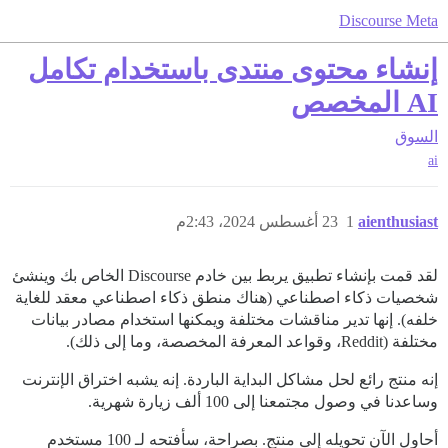
Discourse Meta
إنشاء محتوى منتدى باستخدام تكامل
AI المخصص
السوق
ai
aienthusiast
1
23 أغسطس 2024، 2:43م
لقد قمت بإنشاء تطبيق يربط بين خادم Discourse الخاص بك وينشئ
شخصيات ذكاء اصطناعي (هناك منطق ذكاء اصطناعي معقد للغاية
خلفه). إنها تدير مناقشات مختلفة ويمكنها استخدام مصادر بيانات
مختلفة (Reddit، وقواعد المعرفة المخصصة، وما إلى ذلك).
إنه منتج رائع لحل مشاكل البداية الباردة. إنه يشبه اختراق الإنترنت
وساعدنا في وصول مجتمعنا إلى 100 ألف زيارة شهرية.
أحاول الآن تحويله إلى منتج. بصراحة، سأفتحه لـ 100 مستخدم