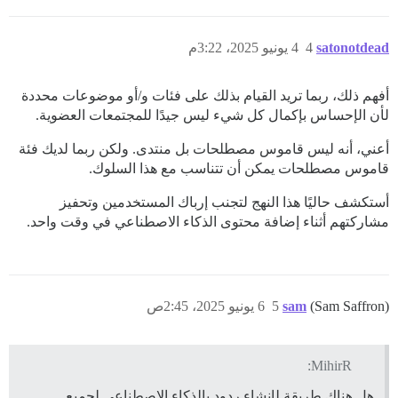
satonotdead
4
4 يونيو 2025، 3:22م
أفهم ذلك، ربما تريد القيام بذلك على فئات و/أو موضوعات محددة
لأن الإحساس بإكمال كل شيء ليس جيدًا للمجتمعات العضوية.
أعني، أنه ليس قاموس مصطلحات بل منتدى. ولكن ربما لديك فئة
قاموس مصطلحات يمكن أن تتناسب مع هذا السلوك.
أستكشف حاليًا هذا النهج لتجنب إرباك المستخدمين وتحفيز
مشاركتهم أثناء إضافة محتوى الذكاء الاصطناعي في وقت واحد.
(Sam Saffron)
sam
5
6 يونيو 2025، 2:45ص
MihirR:
هل هناك طريقة لإنشاء ردود بالذكاء الاصطناعي لجميع