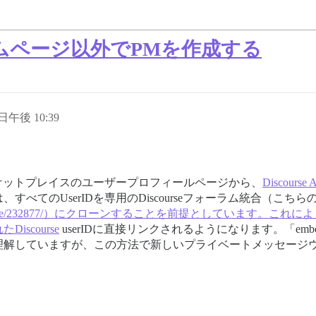
ーラムページ以外でPMを作成する
 日午後 10:39
マーケットプレイスのユーザープロフィールページから、
Discourse 
べてのUserIDを専用のDiscourseフォーラム統合（こち
ccounts-into-discourse/232877/）にクローンすることを前提
scourse
userIDに直接リンクされるようになります。「em
理解していますが、この方法で新しいプライベートメッセージ