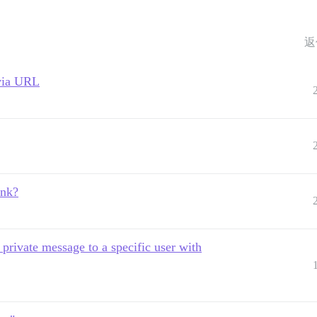
返
 via URL
ink?
w private message to a specific user with