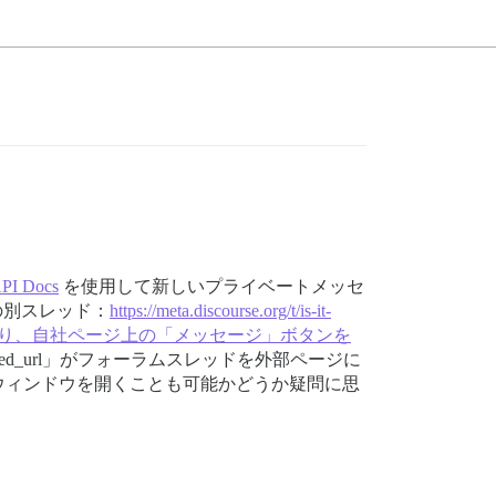
API Docs
を使用して新しいプライベートメッセ
らの別スレッド：
https://meta.discourse.org/t/is-it-
としています。これにより、自社ページ上の「メッセージ」ボタンを
bed_url」がフォーラムスレッドを外部ページに
ウィンドウを開くことも可能かどうか疑問に思