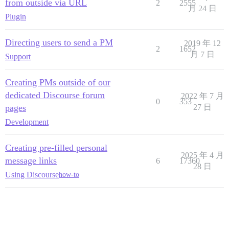
from outside via URL
2
2555
月 24 日
Plugin
Directing users to send a PM
2019 年 12
2
1652
月 7 日
Support
Creating PMs outside of our
dedicated Discourse forum
2022 年 7 月
0
353
pages
27 日
Development
Creating pre-filled personal
2025 年 4 月
message links
6
17360
28 日
Using Discourse
how-to