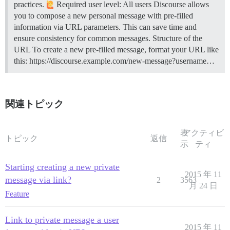
practices.
Required user level: All users Discourse allows
you to compose a new personal message with pre-filled
information via URL parameters. This can save time and
ensure consistency for common messages.
Structure of the
URL To create a new pre-filled message, format your URL like
this: https://discourse.example.com/new-message?username…
関連トピック
表
アクティビ
トピック
返信
示
ティ
Starting creating a new private
2015 年 11
message via link?
2
3563
月 24 日
Feature
Link to private message a user
2015 年 11