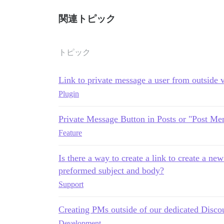
関連トピック
トピック
Link to private message a user from outside
Plugin
Private Message Button in Posts or "Post Me
Feature
Is there a way to create a link to create a ne
preformed subject and body?
Support
Creating PMs outside of our dedicated Disco
Development