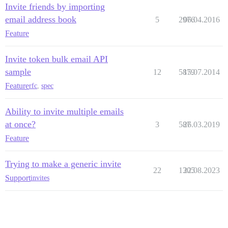
Invite friends by importing
email address book
5
2976
06.04.2016
Feature
Invite token bulk email API
sample
12
5879
15.07.2014
Feature
rfc
,
spec
Ability to invite multiple emails
at once?
3
587
26.03.2019
Feature
Trying to make a generic invite
22
1305
22.08.2023
Support
invites