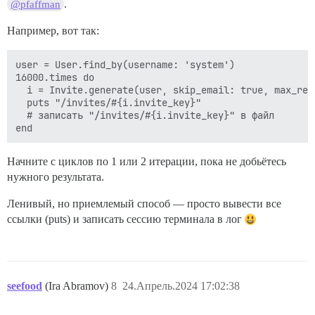
.
@pfaffman
Например, вот так:
user = User.find_by(username: 'system')

16000.times do

  i = Invite.generate(user, skip_email: true, max_red
  puts "/invites/#{i.invite_key}"

  # записать "/invites/#{i.invite_key}" в файл

Начните с циклов по 1 или 2 итерации, пока не добьётесь
нужного результата.
Ленивый, но приемлемый способ — просто вывести все
ссылки (puts) и записать сессию терминала в лог
seefood
(Ira Abramov)
8
24.Апрель.2024 17:02:38