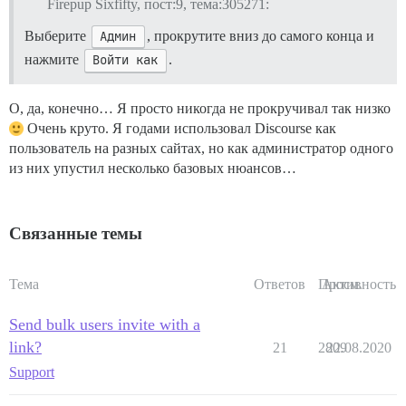
Firepup Sixfifty, пост:9, тема:305271:
Выберите
Админ
, прокрутите вниз до самого конца и
нажмите
Войти как
.
О, да, конечно… Я просто никогда не прокручивал так низко
Очень круто. Я годами использовал Discourse как
пользователь на разных сайтах, но как администратор одного
из них упустил несколько базовых нюансов…
Связанные темы
Тема
Ответов
Просм.
Активность
Send bulk users invite with a
link?
21
2809
22.08.2020
Support