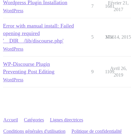
Wordpress Plugin Installation
Février 21,
7
1681
2017
WordPress
Error with manual install: Failed
opening required
5
3756
Mai 14, 2015
'__DIR__/lib/discourse.php'
WordPress
WP-Discourse Plugin
Avril 26,
Preventing Post Editing
9
1109
2019
WordPress
Accueil
Catégories
Lignes directrices
Conditions générales d'utilisation
Politique de confidentialité