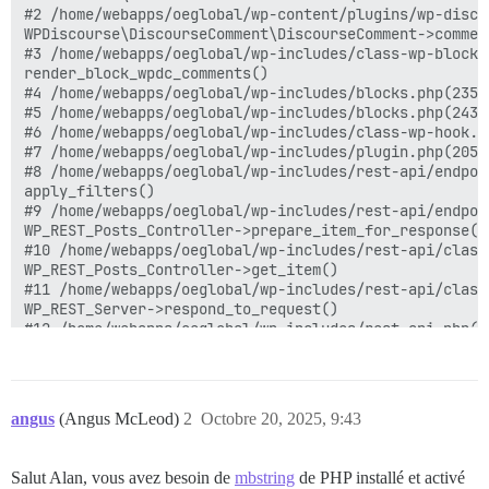
#2 /home/webapps/oeglobal/wp-content/plugins/wp-disco
WPDiscourse\DiscourseComment\DiscourseComment->comment
#3 /home/webapps/oeglobal/wp-includes/class-wp-block.p
render_block_wpdc_comments()

#4 /home/webapps/oeglobal/wp-includes/blocks.php(2359
#5 /home/webapps/oeglobal/wp-includes/blocks.php(2431)
#6 /home/webapps/oeglobal/wp-includes/class-wp-hook.p
#7 /home/webapps/oeglobal/wp-includes/plugin.php(205)
#8 /home/webapps/oeglobal/wp-includes/rest-api/endpoi
apply_filters()

#9 /home/webapps/oeglobal/wp-includes/rest-api/endpoi
WP_REST_Posts_Controller->prepare_item_for_response()

#10 /home/webapps/oeglobal/wp-includes/rest-api/class
WP_REST_Posts_Controller->get_item()

#11 /home/webapps/oeglobal/wp-includes/rest-api/class
WP_REST_Server->respond_to_request()

#12 /home/webapps/oeglobal/wp-includes/rest-api.php(5
#13 /home/webapps/oeglobal/wp-includes/rest-api.php(2
#14 [internal function]: rest_preload_api_request()

#15 /home/webapps/oeglobal/wp-includes/block-editor.p
#16 /home/webapps/oeglobal/wp-admin/edit-form-blocks.p
angus
(Angus McLeod)
2
Octobre 20, 2025, 9:43
block_editor_rest_api_preload()

#17 /home/webapps/oeglobal/wp-admin/post.php(187): req
#18 {main}

Salut Alan, vous avez besoin de
mbstring
de PHP installé et activé