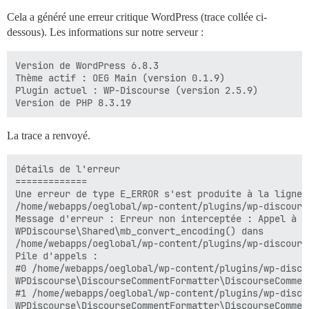
Cela a généré une erreur critique WordPress (trace collée ci-
dessous). Les informations sur notre serveur :
Version de WordPress 6.8.3

Thème actif : OEG Main (version 0.1.9)

Plugin actuel : WP-Discourse (version 2.5.9)

La trace a renvoyé.
Détails de l'erreur

=============

Une erreur de type E_ERROR s'est produite à la ligne 3
/home/webapps/oeglobal/wp-content/plugins/wp-discours
Message d'erreur : Erreur non interceptée : Appel à l
WPDiscourse\Shared\mb_convert_encoding() dans

/home/webapps/oeglobal/wp-content/plugins/wp-discours
Pile d'appels :

#0 /home/webapps/oeglobal/wp-content/plugins/wp-disco
WPDiscourse\DiscourseCommentFormatter\DiscourseCommen
#1 /home/webapps/oeglobal/wp-content/plugins/wp-disco
WPDiscourse\DiscourseCommentFormatter\DiscourseCommen