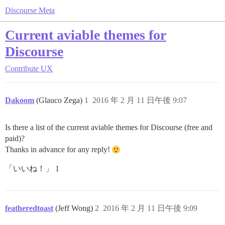
Discourse Meta
Current aviable themes for
Discourse
Contribute
UX
Dakoom
(Glauco Zega)
1
2016 年 2 月 11 日午後 9:07
Is there a list of the current aviable themes for Discourse (free and
paid)?
Thanks in advance for any reply!
「いいね！」 1
featheredtoast
(Jeff Wong)
2
2016 年 2 月 11 日午後 9:09