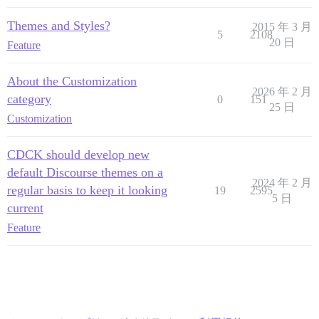
Themes and Styles?
2015 年 3 月
5
2108
20 日
Feature
About the Customization
2026 年 2 月
category
0
151
25 日
Customization
CDCK should develop new
default Discourse themes on a
2024 年 2 月
regular basis to keep it looking
19
2595
5 日
current
Feature