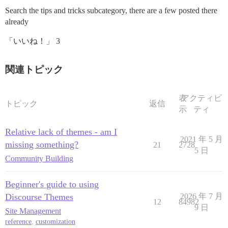
Search the tips and tricks subcategory, there are a few posted there
already
「いいね！」 3
関連トピック
表
アクティビ
トピック
返信
示
ティ
Relative lack of themes - am I
2021 年 5 月
missing something?
21
2728
5 日
Community Building
Beginner's guide to using
Discourse Themes
2026 年 7 月
12
84982
9 日
Site Management
reference
,
customization