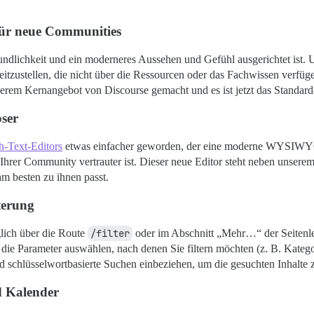
für neue Communities
ndlichkeit und ein moderneres Aussehen und Gefühl ausgerichtet ist. U
itzustellen, die nicht über die Ressourcen oder das Fachwissen verfü
nserem Kernangebot von Discourse gemacht und es ist jetzt das Standa
ser
h-Text-Editors
etwas einfacher geworden, der eine moderne WYSIWYG
der Ihrer Community vertrauter ist. Dieser neue Editor steht neben uns
m besten zu ihnen passt.
terung
lich über die Route
/filter
oder im Abschnitt „Mehr…“ der Seitenl
 die Parameter auswählen, nach denen Sie filtern möchten (z. B. Katego
 schlüsselwortbasierte Suchen einbeziehen, um die gesuchten Inhalte z
d Kalender