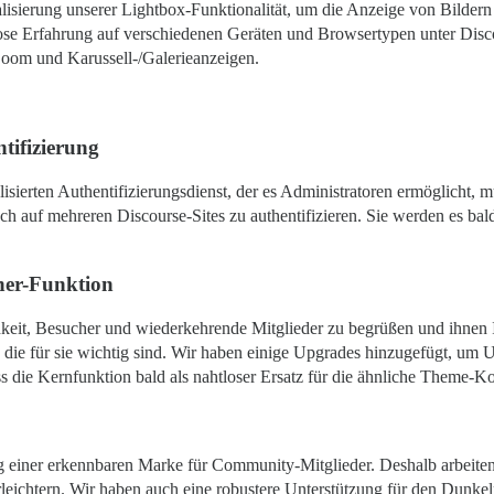
alisierung unserer Lightbox-Funktionalität, um die Anzeige von Bilder
gslose Erfahrung auf verschiedenen Geräten und Browsertypen unter Dis
Zoom und Karussell-/Galerieanzeigen.
tifizierung
alisierten Authentifizierungsdienst, der es Administratoren ermöglicht
ch auf mehreren Discourse-Sites zu authentifizieren. Sie werden es bal
ner-Funktion
eit, Besucher und wiederkehrende Mitglieder zu begrüßen und ihnen Ihr
n, die für sie wichtig sind. Wir haben einige Upgrades hinzugefügt, um 
ss die Kernfunktion bald als nahtloser Ersatz für die ähnliche Theme-
ung einer erkennbaren Marke für Community-Mitglieder. Deshalb arbeit
rleichtern. Wir haben auch eine robustere Unterstützung für den Dunke