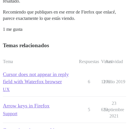
resaltado.
Recomiendo que publiques en ese error de Firefox que enlacé,
parece exactamente lo que estás viendo.
1 me gusta
Temas relacionados
Tema
Respuestas
Vistas
Actividad
Cursor does not appear in reply
field with Waterfox browser
6
1209
3 Julio 2019
UX
23
Arrow keys in Firefox
5
623
Septiembre
Support
2021