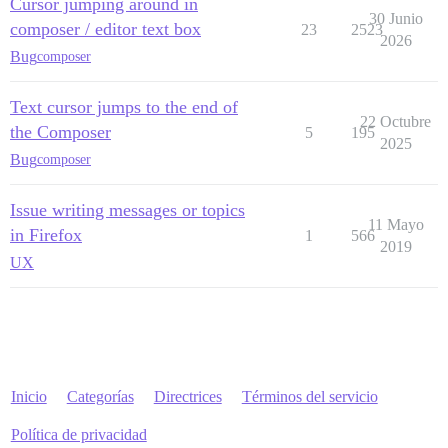
Cursor jumping around in
30 Junio
composer / editor text box
23
2523
2026
Bug
composer
Text cursor jumps to the end of
22 Octubre
the Composer
5
195
2025
Bug
composer
Issue writing messages or topics
11 Mayo
in Firefox
1
566
2019
UX
Inicio
Categorías
Directrices
Términos del servicio
Política de privacidad