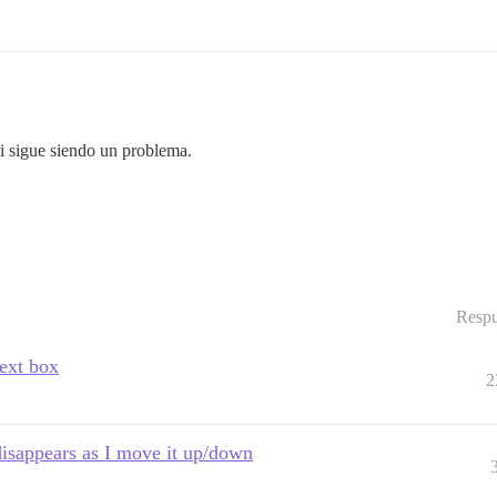
si sigue siendo un problema.
Respu
text box
2
disappears as I move it up/down