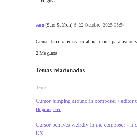
1 me gusta
sam
(Sam Saffron)
6
22 Octubre, 2025 05:54
Genial, lo cerraremos por ahora, marca para reabrir 
2 Me gusta
Temas relacionados
Tema
Cursor jumping around in composer / editor 
Bug
composer
Cursor behaves weirdly in the composer - it 
UX